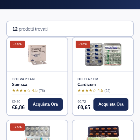
12
prodotti trovati
−30%
−10%
TOLVAPTAN
DILTIAZEM
Samsca
Cardizem
★★★★☆ 4.5
★★★★☆ 4.5
(76)
(22)
€9,80
€0,72
Acquista Ora
Acquista Ora
€6,86
€0,65
−25%