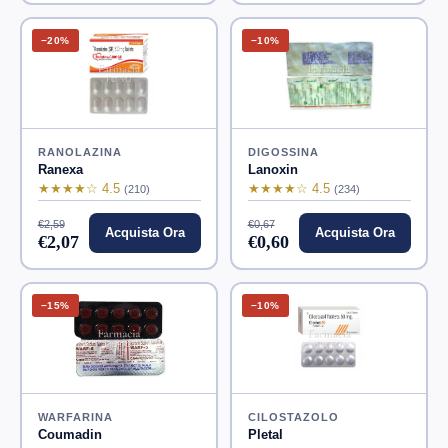
−20%
−10%
RANOLAZINA
DIGOSSINA
Ranexa
Lanoxin
★★★★☆ 4.5
★★★★☆ 4.5
(210)
(234)
€2,59
€0,67
Acquista Ora
Acquista Ora
€2,07
€0,60
−15%
−10%
WARFARINA
CILOSTAZOLO
Coumadin
Pletal