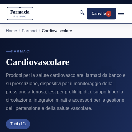
Farmacia
🔍
Carrello
0
FILIPPO
Home
Farmaci
Cardiovascolare
FARMACI
Cardiovascolare
Prodotti per la salute cardiovascolare: farmaci da banco e
su prescrizione, dispositivi per il monitoraggio della
pressione arteriosa, test per profili lipidici, supporti per la
circolazione, integratori mirati e accessori per la gestione
dell'ipertensione e della salute vascolare.
Tutti
(12)