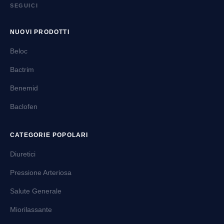
prevenzione secondaria dopo eventi ischemici e la
SEGUICI
gestione dei sintomi di angina o insufficienza cardiaca.
Alcuni farmaci sono impiegati per prevenire la formazione
NUOVI PRODOTTI
di coaguli e per ridurre il rischio di ictus o infarto, mentre
Beloc
altri migliorano la funzione di pompa del cuore o alleviano
la congestione legata alla ritenzione di liquidi. Esistono
Bactrim
inoltre prodotti destinati a condizioni vascolari periferiche
Benemid
e a situazioni che richiedono un controllo specifico dei
liquidi corporei.
Baclofen
I principi attivi presenti in questa categoria appartengono
a pi├╣ classi terapeutiche note: gli inibitori
CATEGORIE POPOLARI
dellΓÇÖenzima di conversione e gli antagonisti del
Diuretici
recettore dellΓÇÖangiotensina per il controllo pressorio
(per esempio lisinopril, ramipril noto come Altace, o
Pressione Arteriosa
telmisartan come Micardis), i calcio-antagonisti e i
Salute Generale
betabloccanti per la regolazione della pressione e del
ritmo (esempi noti sono Cardizem e Nimotop), gli
Miorilassante
antiaritmici come amiodarone (Cardarone/Cordarone)