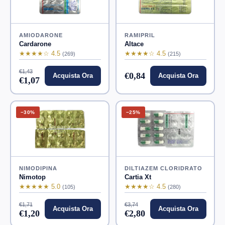
AMIODARONE
RAMIPRIL
Cardarone
Altace
★★★★☆ 4.5
★★★★☆ 4.5
(269)
(215)
€1,43
€0,84
Acquista Ora
Acquista Ora
€1,07
−30%
−25%
NIMODIPINA
DILTIAZEM CLORIDRATO
Nimotop
Cartia Xt
★★★★★ 5.0
★★★★☆ 4.5
(105)
(280)
€1,71
€3,74
Acquista Ora
Acquista Ora
€1,20
€2,80