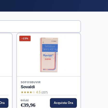
−15%
SOFOSBUVIR
Sovaldi
★★★★☆ 4.5
(227)
€47,02
Ora
Acquista Ora
€39,96