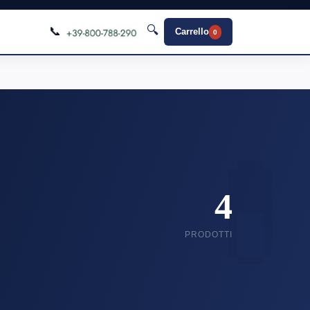
🔍
📞
Carrello
0
4
PRODOTTI