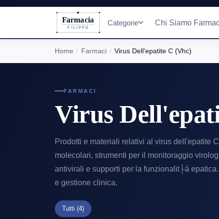
Farmacia
Categorie
Chi Siamo Farmac
FILIPPO
Home
Farmaci
Virus Dell'epatite C (Vhc)
FARMACI
Virus Dell'epat
Prodotti e materiali relativi al virus dell'epatite
molecolari, strumenti per il monitoraggio virolog
antivirali e supporti per la funzionalit├á epatica
e gestione clinica.
Tutti
(4)