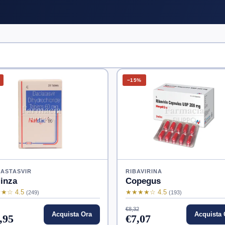
−15%
ASTASVIR
RIBAVIRINA
inza
Copegus
★☆ 4.5
★★★★☆ 4.5
(249)
(193)
€8,32
Acquista Ora
Acquista 
,95
€7,07