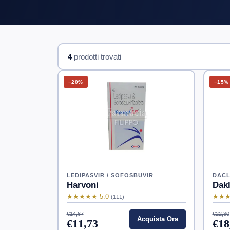
4
prodotti trovati
−20%
−15%
LEDIPASVIR / SOFOSBUVIR
DACL
Harvoni
Dakl
★★★★★ 5.0
★★★
(111)
€14,67
€22,30
Acquista Ora
€11,73
€18