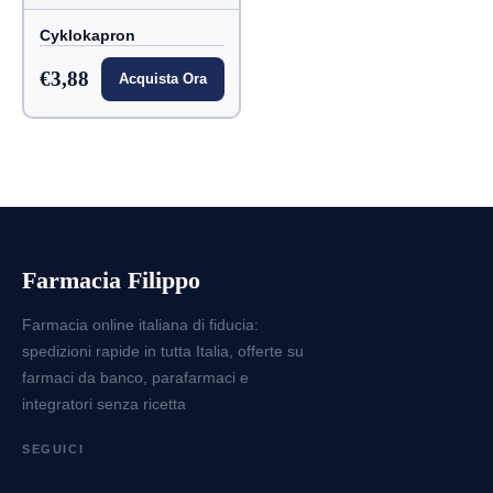
Cyklokapron
€3,88
Acquista Ora
Farmacia Filippo
Farmacia online italiana di fiducia:
spedizioni rapide in tutta Italia, offerte su
farmaci da banco, parafarmaci e
integratori senza ricetta
SEGUICI