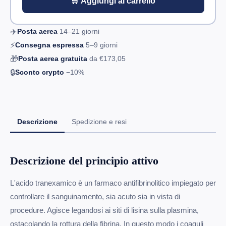
🛒 Aggiungi al carrello
✈️
Posta aerea
14–21
giorni
⚡
Consegna espressa
5–9
giorni
🎁
Posta aerea gratuita
da
€173,05
🔒
Sconto crypto
−10%
Descrizione
Spedizione e resi
Descrizione del principio attivo
L'acido tranexamico è un farmaco antifibrinolitico impiegato per
controllare il sanguinamento, sia acuto sia in vista di
procedure. Agisce legandosi ai siti di lisina sulla plasmina,
ostacolando la rottura della fibrina. In questo modo i coaguli