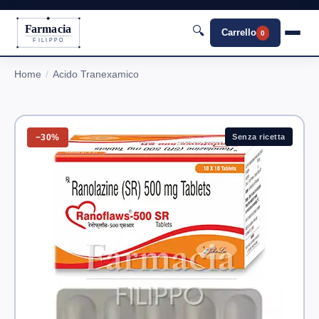
Farmacia
🔍
Carrello
0
FILIPPO
Home
Acido Tranexamico
−30%
Senza ricetta