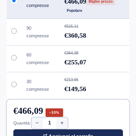
€466,09
Miglior prezzo
compresse
Popolare
€515,11
90
€360,58
compresse
€364,38
60
€255,07
compresse
€213,66
30
€149,56
compresse
€466,09
−30%
−
+
Quantità: