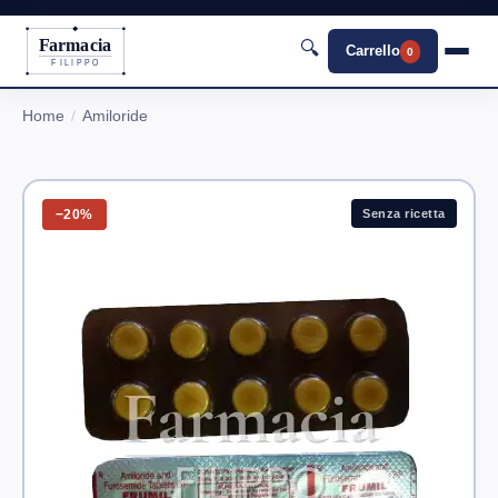
Farmacia
🔍
Carrello
0
FILIPPO
Home
Amiloride
−20%
Senza ricetta