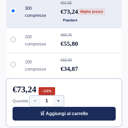
€91,55
300
€73,24
Miglior prezzo
compresse
Popolare
€69,75
200
€55,80
compresse
€43,59
100
€34,87
compresse
€73,24
−20%
−
+
Quantità:
🛒 Aggiungi al carrello