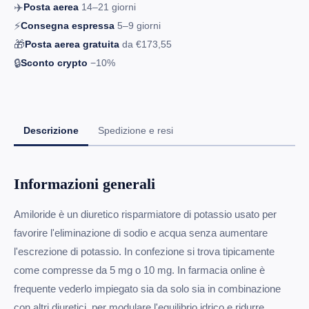
✈️
Posta aerea
14–21
giorni
⚡
Consegna espressa
5–9
giorni
🎁
Posta aerea gratuita
da
€173,55
🔒
Sconto crypto
−10%
Descrizione
Spedizione e resi
Informazioni generali
Amiloride è un diuretico risparmiatore di potassio usato per
favorire l'eliminazione di sodio e acqua senza aumentare
l'escrezione di potassio. In confezione si trova tipicamente
come compresse da 5 mg o 10 mg. In farmacia online è
frequente vederlo impiegato sia da solo sia in combinazione
con altri diuretici, per modulare l'equilibrio idrico e ridurre