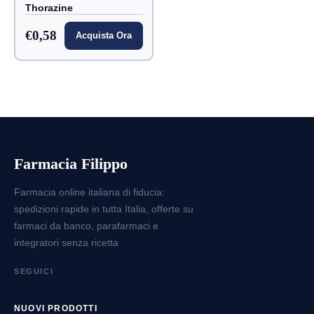
Thorazine
€0,58
Acquista Ora
Farmacia Filippo
Farmacia online italiana di fiducia:
spedizioni rapide in tutta Italia, offerte su
farmaci da banco, parafarmaci e
integratori senza ricetta
SEGUICI
NUOVI PRODOTTI