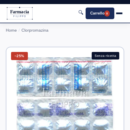
Farmacia
🔍
Carrello
0
FILIPPO
Home
Clorpromazina
−25%
Senza ricetta