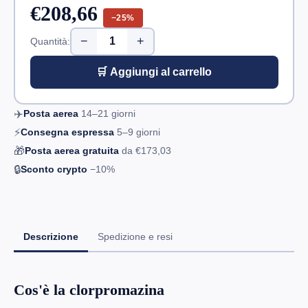
€208,66
−25%
−
+
Quantità:
🛒 Aggiungi al carrello
✈️
Posta aerea
14–21
giorni
⚡
Consegna espressa
5–9
giorni
🎁
Posta aerea gratuita
da
€173,03
🔒
Sconto crypto
−10%
Descrizione
Spedizione e resi
Cos'è la clorpromazina