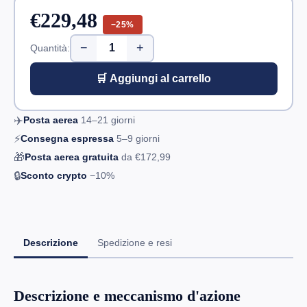
€229,48
−25%
−
+
Quantità:
🛒 Aggiungi al carrello
✈️
Posta aerea
14–21
giorni
⚡
Consegna espressa
5–9
giorni
🎁
Posta aerea gratuita
da
€172,99
🔒
Sconto crypto
−10%
Descrizione
Spedizione e resi
Descrizione e meccanismo d'azione