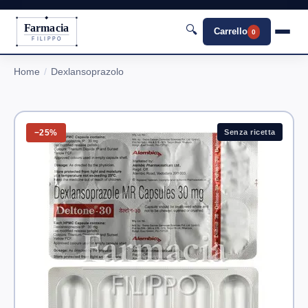
Farmacia
🔍
Carrello
0
FILIPPO
Home
Dexlansoprazolo
−25%
Senza ricetta