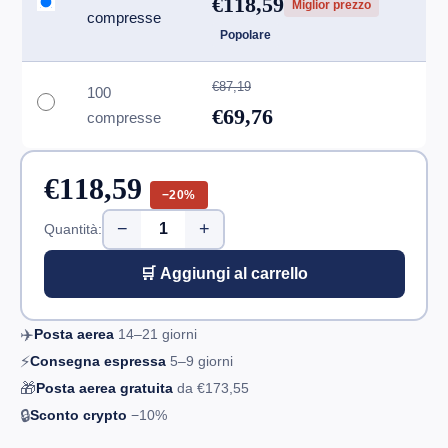
€118,59
Miglior prezzo
compresse
Popolare
€87,19
100
€69,76
compresse
€118,59
−20%
−
+
Quantità:
🛒 Aggiungi al carrello
✈️
Posta aerea
14–21
giorni
⚡
Consegna espressa
5–9
giorni
🎁
Posta aerea gratuita
da
€173,55
🔒
Sconto crypto
−10%