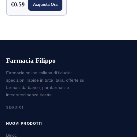
€0,59
Acquista Ora
Farmacia Filippo
Farmacia online italiana di fiducia:
spedizioni rapide in tutta Italia, offerte su
farmaci da banco, parafarmaci e
integratori senza ricetta
SEGUICI
NUOVI PRODOTTI
Beloc