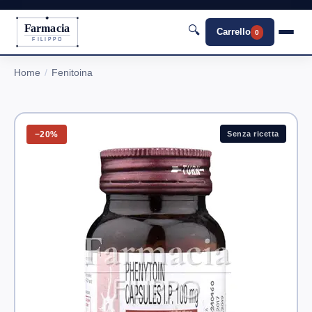
Farmacia
🔍
Carrello
0
FILIPPO
Home
Fenitoina
−20%
Senza ricetta