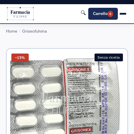
Farmacia
🔍
Carrello
0
FILIPPO
Home
Griseofulvina
−15%
Senza ricetta