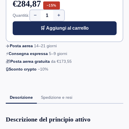
€284,87
−15%
−
+
Quantità:
🛒 Aggiungi al carrello
✈️
Posta aerea
14–21
giorni
⚡
Consegna espressa
5–9
giorni
🎁
Posta aerea gratuita
da
€173,55
🔒
Sconto crypto
−10%
Descrizione
Spedizione e resi
Descrizione del principio attivo