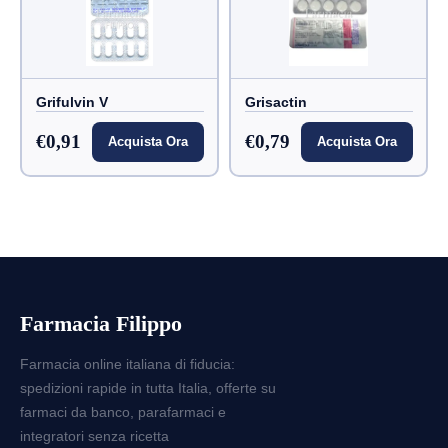
Grifulvin V
Grisactin
€0,91
€0,79
Acquista Ora
Acquista Ora
Farmacia Filippo
Farmacia online italiana di fiducia:
spedizioni rapide in tutta Italia, offerte su
farmaci da banco, parafarmaci e
integratori senza ricetta