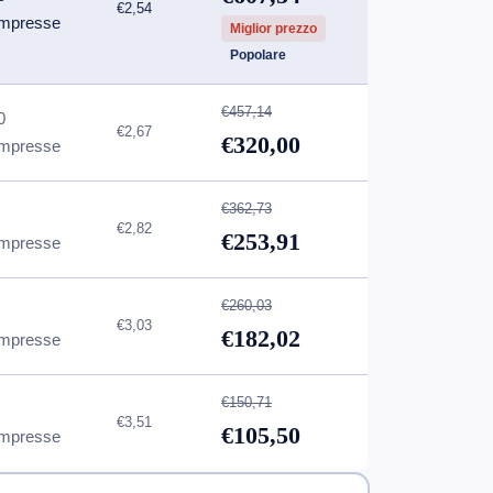
€2,54
mpresse
Miglior prezzo
Popolare
€457,14
0
€2,67
€320,00
mpresse
€362,73
€2,82
€253,91
mpresse
€260,03
€3,03
€182,02
mpresse
€150,71
€3,51
€105,50
mpresse