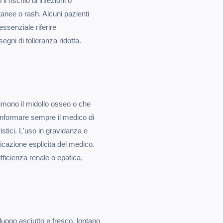
l rischio di infezioni o
anee o rash. Alcuni pazienti
essenziale riferire
gni di tolleranza ridotta.
rimono il midollo osseo o che
Informare sempre il medico di
ristici. L'uso in gravidanza e
icazione esplicita del medico.
ficienza renale o epatica,
luogo asciutto e fresco, lontano