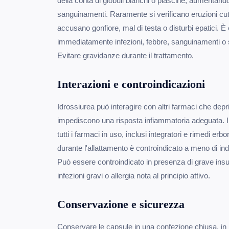
della conta di globuli bianchi o piascine, aumentando i
sanguinamenti. Raramente si verificano eruzioni cut
accusano gonfiore, mal di testa o disturbi epatici. È 
immediatamente infezioni, febbre, sanguinamenti o se
Evitare gravidanze durante il trattamento.
Interazioni e controindicazioni
Idrossiurea può interagire con altri farmaci che dep
impediscono una risposta infiammatoria adeguata. 
tutti i farmaci in uso, inclusi integratori e rimedi erbo
durante l'allattamento è controindicato a meno di ind
Può essere controindicato in presenza di grave insuf
infezioni gravi o allergia nota al principio attivo.
Conservazione e sicurezza
Conservare le capsule in una confezione chiusa, in 