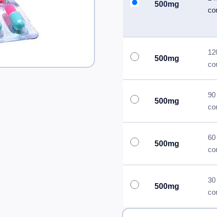
500mg
co
12
500mg
co
90
500mg
co
60
500mg
co
30
500mg
co