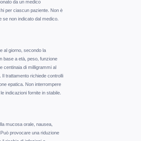
ionato da un medico
ischi per ciascun paziente. Non è
apie se non indicato dal medico.
te al giorno, secondo la
 in base a età, peso, funzione
he centinaia di milligrammi al
 Il trattamento richiede controlli
zione epatica. Non interrompere
 indicazioni fornite in stabile.
 della mucosa orale, nausea,
a. Può provocare una riduzione