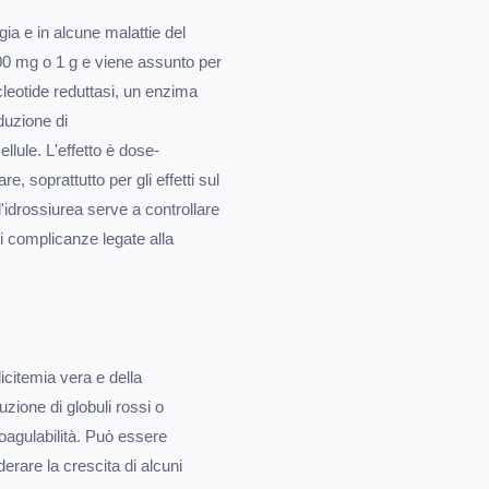
ia e in alcune malattie del
0 mg o 1 g e viene assunto per
ucleotide reduttasi, un enzima
duzione di
ellule. L'effetto è dose-
, soprattutto per gli effetti sul
l'idrossiurea serve a controllare
 di complicanze legate alla
icitemia vera e della
uzione di globuli rossi o
coagulabilità. Può essere
erare la crescita di alcuni