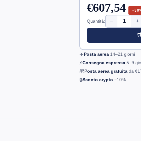
€607,54
−30
−
+
Quantità:

✈️
Posta aerea
14–21
giorni
⚡
Consegna espressa
5–9
gio
🎁
Posta aerea gratuita
da
€1
🔒
Sconto crypto
−10%