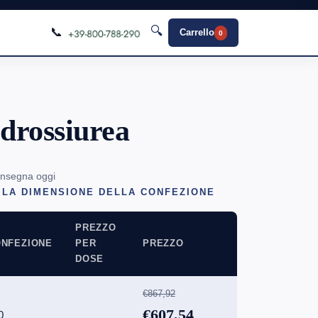
🔍
📞
Carrello
0
drossiurea
onsegna oggi
 LA DIMENSIONE DELLA CONFEZIONE
PREZZO
NFEZIONE
PER
PREZZO
DOSE
€867,92
€607,54
0