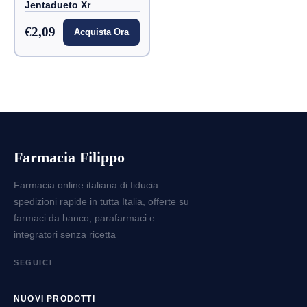
Jentadueto Xr
€2,09
Acquista Ora
Farmacia Filippo
Farmacia online italiana di fiducia:
spedizioni rapide in tutta Italia, offerte su
farmaci da banco, parafarmaci e
integratori senza ricetta
SEGUICI
NUOVI PRODOTTI