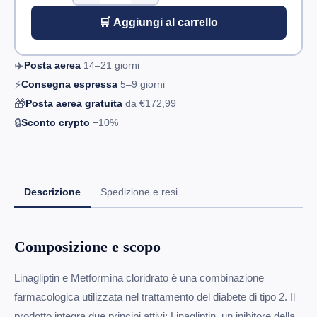
🛒 Aggiungi al carrello
✈️
Posta aerea
14–21
giorni
⚡
Consegna espressa
5–9
giorni
🎁
Posta aerea gratuita
da
€172,99
🔒
Sconto crypto
−10%
Descrizione
Spedizione e resi
Composizione e scopo
Linagliptin e Metformina cloridrato è una combinazione
farmacologica utilizzata nel trattamento del diabete di tipo 2. Il
prodotto integra due principi attivi: Linagliptin, un inibitore della