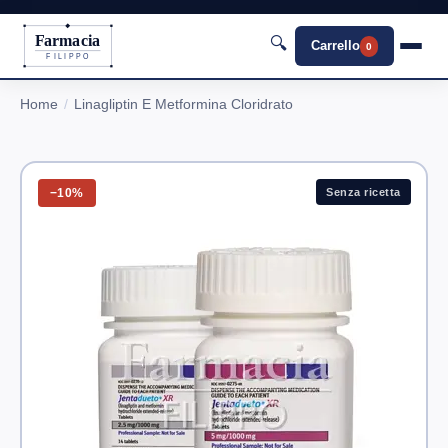
Farmacia
🔍
Carrello
0
FILIPPO
Home
Linagliptin E Metformina Cloridrato
−10%
Senza ricetta