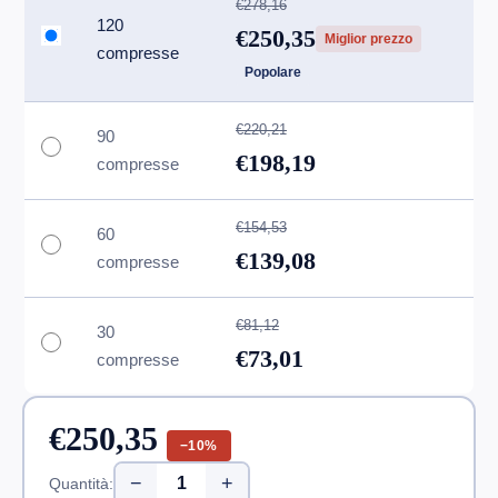
€278,16
120
€250,35
Miglior prezzo
compresse
Popolare
€220,21
90
€198,19
compresse
€154,53
60
€139,08
compresse
€81,12
30
€73,01
compresse
€250,35
−10%
−
+
Quantità: