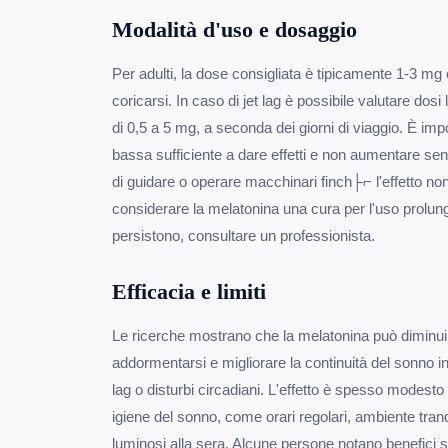
Modalità d'uso e dosaggio
Per adulti, la dose consigliata è tipicamente 1-3 mg 
coricarsi. In caso di jet lag è possibile valutare dosi
di 0,5 a 5 mg, a seconda dei giorni di viaggio. È imp
bassa sufficiente a dare effetti e non aumentare se
di guidare o operare macchinari finch├⌐ l'effetto no
considerare la melatonina una cura per l'uso prolung
persistono, consultare un professionista.
Efficacia e limiti
Le ricerche mostrano che la melatonina può diminui
addormentarsi e migliorare la continuità del sonno in
lag o disturbi circadiani. L'effetto è spesso modesto
igiene del sonno, come orari regolari, ambiente tranqu
luminosi alla sera. Alcune persone notano benefici sop