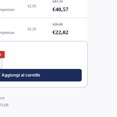
€47,73
€2,03
€40,57
mpresse
€25,90
€2,20
€22,02
mpresse
%
 Aggiungi al carrello
rni
73,05