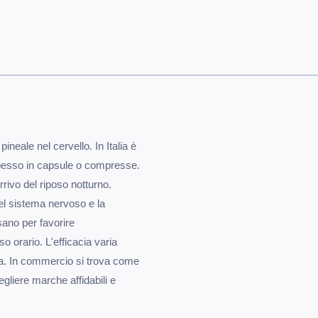
neale nel cervello. In Italia è
spesso in capsule o compresse.
rivo del riposo notturno.
el sistema nervoso e la
sano per favorire
so orario. L'efficacia varia
nia. In commercio si trova come
gliere marche affidabili e