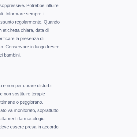
osoppressive. Potrebbe influire
ali. Informare sempre il
e assunto regolarmente. Quando
n etichetta chiara, data di
rificare la presenza di
so. Conservare in luogo fresco,
dei bambini.
o e non per curare disturbi
e non sostituire terapie
ettimane o peggiorano,
gato va monitorato, soprattutto
attamenti farmacologici
 deve essere presa in accordo