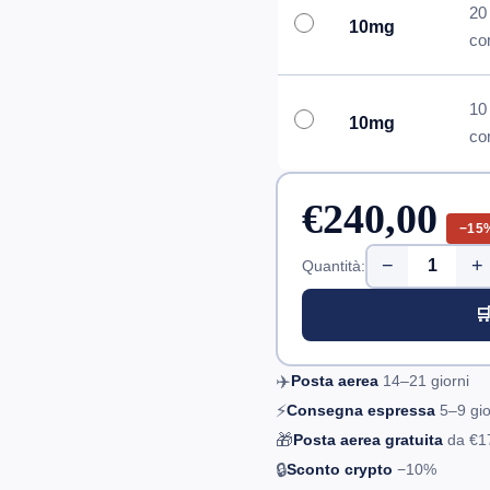
20
10mg
co
10
10mg
co
€240,00
−15
−
+
Quantità:

✈️
Posta aerea
14–21
giorni
⚡
Consegna espressa
5–9
gio
🎁
Posta aerea gratuita
da
€1
🔒
Sconto crypto
−10%