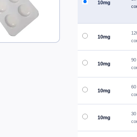
10mg
co
12
10mg
co
90
10mg
co
60
10mg
co
30
10mg
co