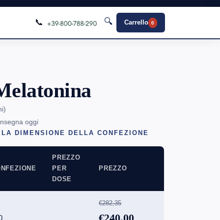
🔍
📞
Carrello
0
Melatonina
ni
)
onsegna oggi
 LA DIMENSIONE DELLA CONFEZIONE
PREZZO
NFEZIONE
PER
PREZZO
DOSE
€282,35
€240,00
0