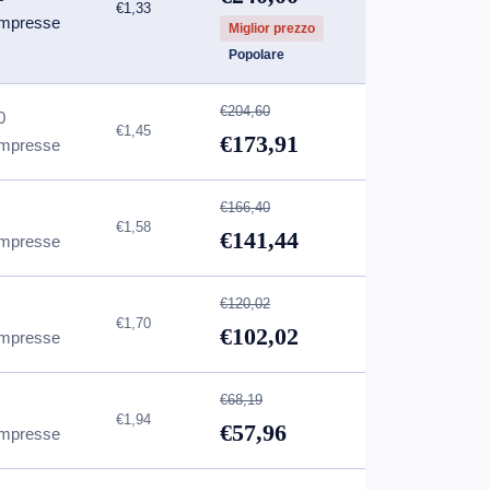
€1,33
mpresse
Miglior prezzo
Popolare
€204,60
0
€1,45
€173,91
mpresse
€166,40
€1,58
€141,44
mpresse
€120,02
€1,70
€102,02
mpresse
€68,19
€1,94
€57,96
mpresse