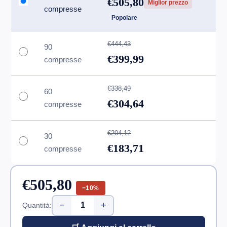
€505,80
Miglior prezzo
compresse
Popolare
€444,43
90
€399,99
compresse
€338,49
60
€304,64
compresse
€204,12
30
€183,71
compresse
€505,80
−10%
−
+
Quantità: