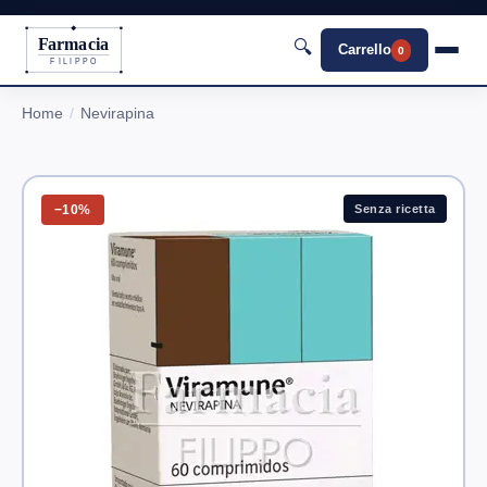
Farmacia
🔍
Carrello
0
FILIPPO
Home
Nevirapina
−10%
Senza ricetta