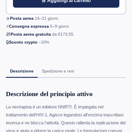
🛒 Aggiungi al carrello
✈️
Posta aerea
14–21
giorni
⚡
Consegna espressa
5–9
giorni
🎁
Posta aerea gratuita
da
€173,55
🔒
Sconto crypto
−10%
Descrizione
Spedizione e resi
Descrizione del principio attivo
La nevirapina è un inibitore NNRTI. È impiegata nel
trattamento dell'HIV-1. Agisce legandosi all'enzima trascrittasi
inversa e ne blocca l'attività. Questo rallenta la replicazione del
virus e aiuta a ridurre la carica virale. Le formulazioni comuni