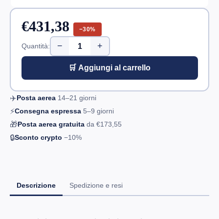
€431,38
−30%
−
+
Quantità:
🛒 Aggiungi al carrello
✈️
Posta aerea
14–21
giorni
⚡
Consegna espressa
5–9
giorni
🎁
Posta aerea gratuita
da
€173,55
🔒
Sconto crypto
−10%
Descrizione
Spedizione e resi