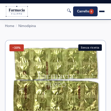
Farmacia
🔍
Carrello
0
FILIPPO
Home
Nimodipina
−30%
Senza ricetta