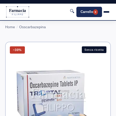
Farmacia
🔍
Carrello
0
FILIPPO
Home
Osscarbazepina
−30%
Senza ricetta