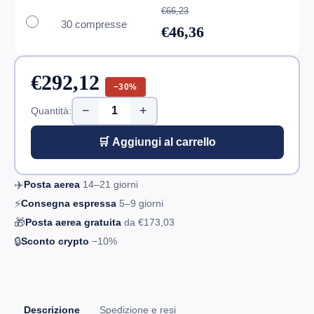
€66,23
30 compresse
€46,36
€292,12
−30%
−
+
Quantità:
🛒 Aggiungi al carrello
✈️
Posta aerea
14–21
giorni
⚡
Consegna espressa
5–9
giorni
🎁
Posta aerea gratuita
da
€173,03
🔒
Sconto crypto
−10%
Descrizione
Spedizione e resi