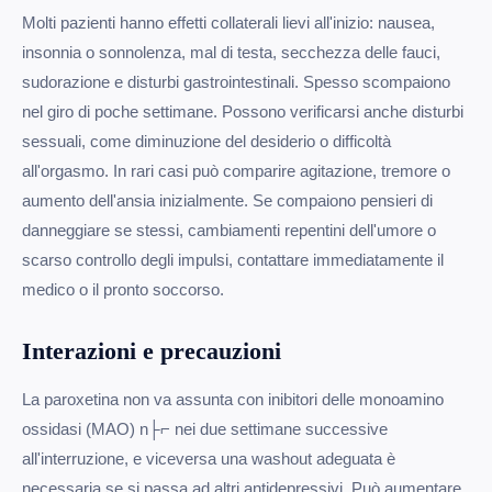
Molti pazienti hanno effetti collaterali lievi all'inizio: nausea,
insonnia o sonnolenza, mal di testa, secchezza delle fauci,
sudorazione e disturbi gastrointestinali. Spesso scompaiono
nel giro di poche settimane. Possono verificarsi anche disturbi
sessuali, come diminuzione del desiderio o difficoltà
all'orgasmo. In rari casi può comparire agitazione, tremore o
aumento dell'ansia inizialmente. Se compaiono pensieri di
danneggiare se stessi, cambiamenti repentini dell'umore o
scarso controllo degli impulsi, contattare immediatamente il
medico o il pronto soccorso.
Interazioni e precauzioni
La paroxetina non va assunta con inibitori delle monoamino
ossidasi (MAO) n├⌐ nei due settimane successive
all'interruzione, e viceversa una washout adeguata è
necessaria se si passa ad altri antidepressivi. Può aumentare