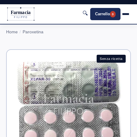
Farmacia
🔍
Carrello
0
FILIPPO
Home
Paroxetina
Senza ricetta