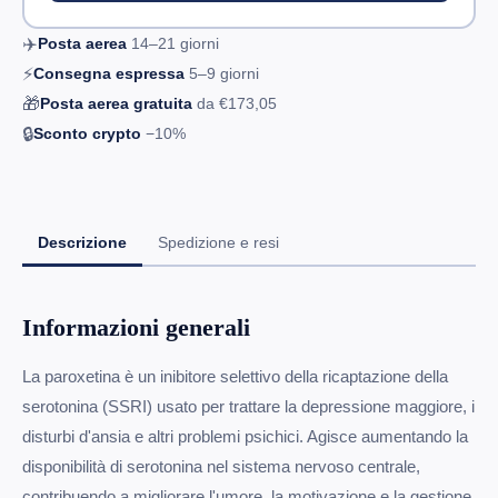
✈️
Posta aerea
14–21
giorni
⚡
Consegna espressa
5–9
giorni
🎁
Posta aerea gratuita
da
€173,05
🔒
Sconto crypto
−10%
Descrizione
Spedizione e resi
Informazioni generali
La paroxetina è un inibitore selettivo della ricaptazione della
serotonina (SSRI) usato per trattare la depressione maggiore, i
disturbi d'ansia e altri problemi psichici. Agisce aumentando la
disponibilità di serotonina nel sistema nervoso centrale,
contribuendo a migliorare l'umore, la motivazione e la gestione