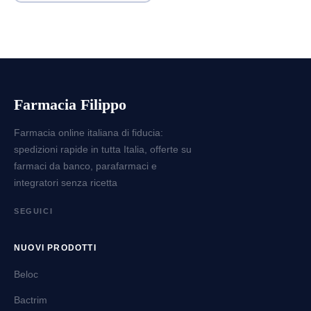
Farmacia Filippo
Farmacia online italiana di fiducia:
spedizioni rapide in tutta Italia, offerte su
farmaci da banco, parafarmaci e
integratori senza ricetta
SEGUICI
NUOVI PRODOTTI
Beloc
Bactrim