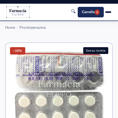
Farmacia
🔍
Carrello
0
FILIPPO
Home
Proclorperazina
−30%
Senza ricetta