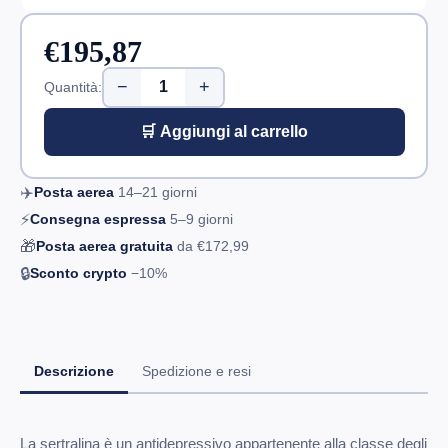
€195,87
−
+
Quantità:
🛒 Aggiungi al carrello
✈️
Posta aerea
14–21
giorni
⚡
Consegna espressa
5–9
giorni
🎁
Posta aerea gratuita
da
€172,99
🔒
Sconto crypto
−10%
Descrizione
Spedizione e resi
La sertralina è un antidepressivo appartenente alla classe degli