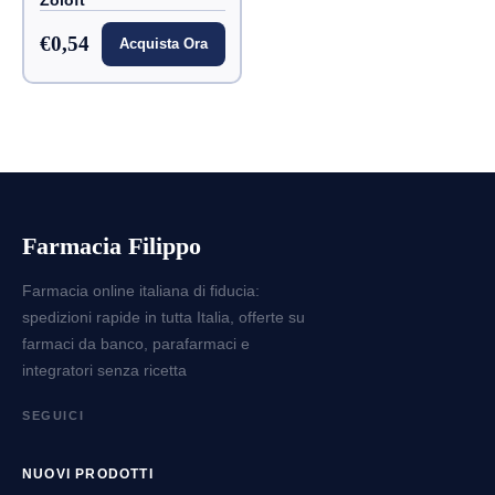
Zoloft
€0,54
Acquista Ora
Farmacia Filippo
Farmacia online italiana di fiducia:
spedizioni rapide in tutta Italia, offerte su
farmaci da banco, parafarmaci e
integratori senza ricetta
SEGUICI
NUOVI PRODOTTI