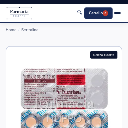
Farmacia
🔍
Carrello
0
FILIPPO
Home
Sertralina
Senza ricetta