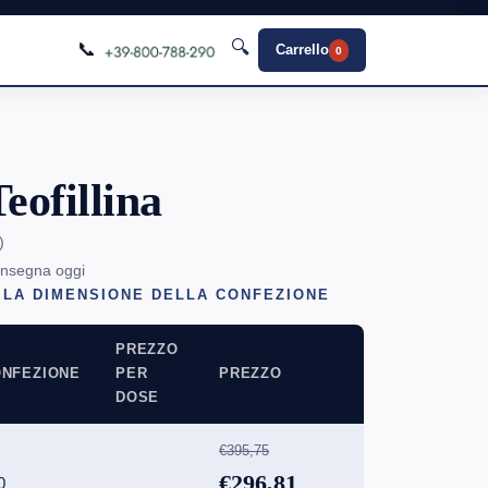
🔍
📞
Carrello
0
eofillina
)
onsegna oggi
 LA DIMENSIONE DELLA CONFEZIONE
PREZZO
NFEZIONE
PER
PREZZO
DOSE
€395,75
€296,81
0