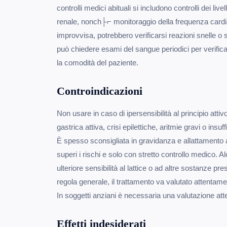
controlli medici abituali si includono controlli dei live
renale, nonch├⌐ monitoraggio della frequenza cardia
improvvisa, potrebbero verificarsi reazioni snelle o 
può chiedere esami del sangue periodici per verifica
la comodità del paziente.
Controindicazioni
Non usare in caso di ipersensibilità al principio attiv
gastrica attiva, crisi epilettiche, aritmie gravi o insu
È spesso sconsigliata in gravidanza e allattamento 
superi i rischi e solo con stretto controllo medico. A
ulteriore sensibilità al lattice o ad altre sostanze p
regola generale, il trattamento va valutato attentame
In soggetti anziani è necessaria una valutazione atte
Effetti indesiderati