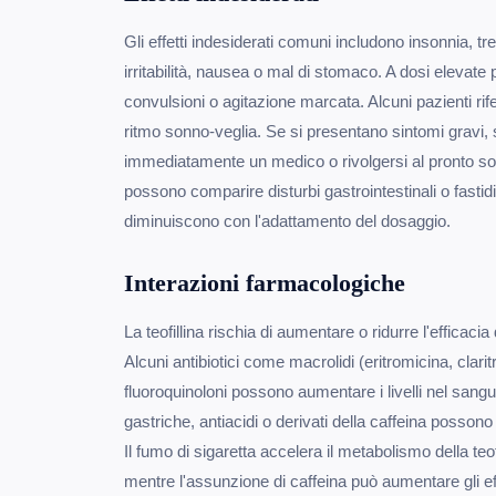
Gli effetti indesiderati comuni includono insonnia, tre
irritabilità, nausea o mal di stomaco. A dosi elevate 
convulsioni o agitazione marcata. Alcuni pazienti rif
ritmo sonno-veglia. Se si presentano sintomi gravi, 
immediatamente un medico o rivolgersi al pronto socc
possono comparire disturbi gastrointestinali o fastidi
diminuiscono con l'adattamento del dosaggio.
Interazioni farmacologiche
La teofillina rischia di aumentare o ridurre l'efficacia
Alcuni antibiotici come macrolidi (eritromicina, clari
fluoroquinoloni possono aumentare i livelli nel sang
gastriche, antiacidi o derivati della caffeina posson
Il fumo di sigaretta accelera il metabolismo della teof
mentre l'assunzione di caffeina può aumentare gli eff