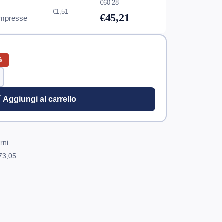
€60,28
€1,51
€45,21
mpresse
%
 Aggiungi al carrello
rni
73,05