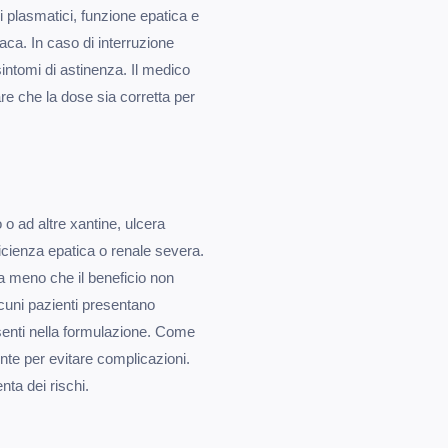
lli plasmatici, funzione epatica e
ca. In caso di interruzione
sintomi di astinenza. Il medico
re che la dose sia corretta per
o o ad altre xantine, ulcera
fficienza epatica o renale severa.
a meno che il beneficio non
lcuni pazienti presentano
resenti nella formulazione. Come
nte per evitare complicazioni.
nta dei rischi.