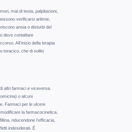
mori, mal di testa, palpitazioni,
possono verificarsi aritmie,
eriscono ansia o disturbi del
si deve contattare
orso. All'inizio della terapia
o toracico, che di solito
 di altri farmaci e viceversa.
tromicina) o alcuni
ue. Farmaci per le ulcere
o modificare la farmacocinetica.
illina, riducendone l'efficacia,
etti indesiderati. È