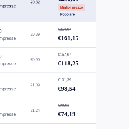
€0,82
mpresse
Miglior prezzo
Popolare
€214,87
0
€0,89
€161,15
mpresse
€157,67
0
€0,99
€118,25
mpresse
€131,39
€1,09
€98,54
mpresse
€98,93
€1,24
€74,19
mpresse