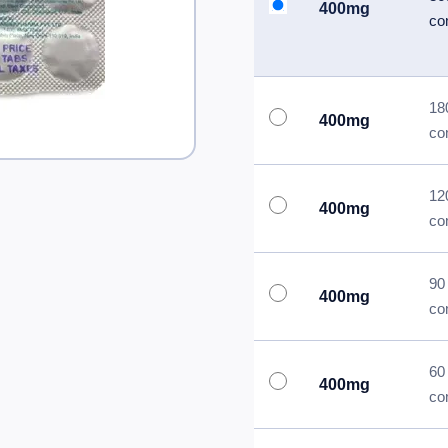
400mg
co
18
400mg
co
12
400mg
co
90
400mg
co
60
400mg
co