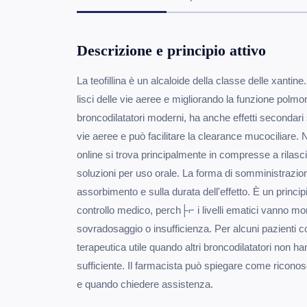
Descrizione e principio attivo
La teofillina è un alcaloide della classe delle xantin
lisci delle vie aeree e migliorando la funzione polmon
broncodilatatori moderni, ha anche effetti secondari
vie aeree e può facilitare la clearance mucociliare. 
online si trova principalmente in compresse a rilasc
soluzioni per uso orale. La forma di somministrazione
assorbimento e sulla durata dell'effetto. È un principi
controllo medico, perch├⌐ i livelli ematici vanno mon
sovradosaggio o insufficienza. Per alcuni pazienti c
terapeutica utile quando altri broncodilatatori non h
sufficiente. Il farmacista può spiegare come riconos
e quando chiedere assistenza.