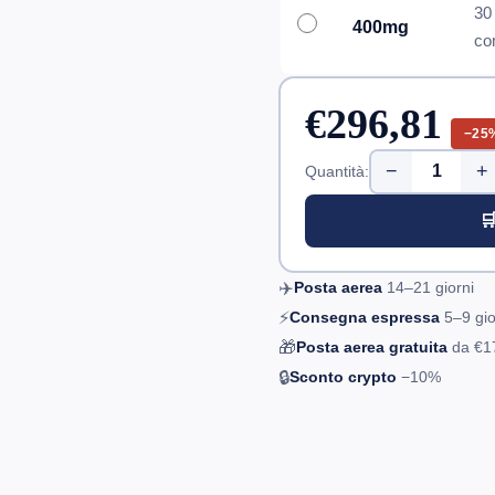
30
400mg
co
€296,81
−25
−
+
Quantità:

✈️
Posta aerea
14–21
giorni
⚡
Consegna espressa
5–9
gio
🎁
Posta aerea gratuita
da
€1
🔒
Sconto crypto
−10%