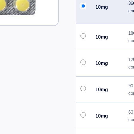
36
10mg
co
18
10mg
co
12
10mg
co
90
10mg
co
60
10mg
co