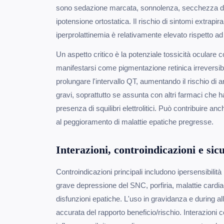
sono sedazione marcata, sonnolenza, secchezza de
ipotensione ortostatica. Il rischio di sintomi extrapir
iperprolattinemia è relativamente elevato rispetto ad 
Un aspetto critico è la potenziale tossicità oculare 
manifestarsi come pigmentazione retinica irreversibile
prolungare l'intervallo QT, aumentando il rischio di
gravi, soprattutto se assunta con altri farmaci che h
presenza di squilibri elettrolitici. Può contribuire a
al peggioramento di malattie epatiche pregresse.
Interazioni, controindicazioni e sic
Controindicazioni principali includono ipersensibilità
grave depressione del SNC, porfiria, malattie cardiac
disfunzioni epatiche. L'uso in gravidanza e during a
accurata del rapporto beneficio/rischio. Interazioni c