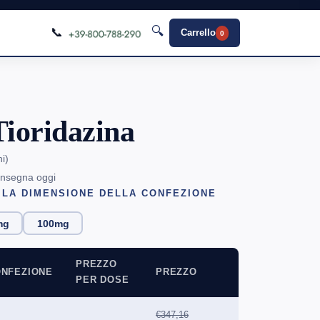
🔍
📞
Carrello
0
ioridazina
ni
)
onsegna oggi
 LA DIMENSIONE DELLA CONFEZIONE
mg
100mg
PREZZO
NFEZIONE
PREZZO
PER DOSE
€347,16