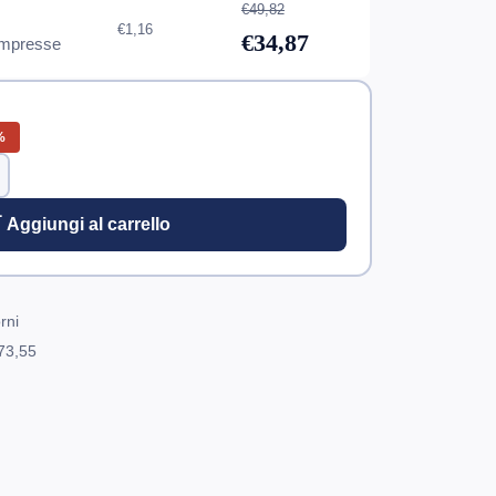
€49,82
€1,16
€34,87
mpresse
%
 Aggiungi al carrello
rni
73,55