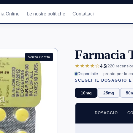
ia Online
Le nostre politiche
Contattaci
Farmacia T
Senza ricetta
★★★★☆
4.5
(220
recensio
Disponibile
— pronto per la c
SCEGLI IL DOSAGGIO E
10mg
25mg
50
DOSAGGIO
CO