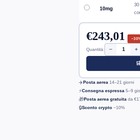
30
10mg
co
€243,01
−30
−
+
Quantità:

✈️
Posta aerea
14–21
giorni
⚡
Consegna espressa
5–9
gio
🎁
Posta aerea gratuita
da
€1
🔒
Sconto crypto
−10%