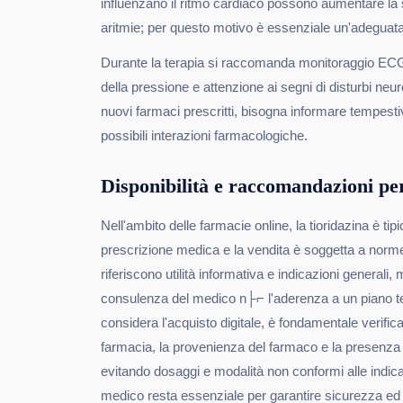
influenzano il ritmo cardiaco possono aumentare la s
aritmie; per questo motivo è essenziale un'adeguata
Durante la terapia si raccomanda monitoraggio ECG 
della pressione e attenzione ai segni di disturbi neuro
nuovi farmaci prescritti, bisogna informare tempest
possibili interazioni farmacologiche.
Disponibilità e raccomandazioni per
Nell'ambito delle farmacie online, la tioridazina è ti
prescrizione medica e la vendita è soggetta a norme
riferiscono utilità informativa e indicazioni generali,
consulenza del medico n├⌐ l'aderenza a un piano ter
considera l'acquisto digitale, è fondamentale verifica
farmacia, la provenienza del farmaco e la presenza d
evitando dosaggi e modalità non conformi alle indicazi
medico resta essenziale per garantire sicurezza ed e