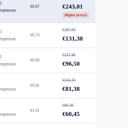
0
€243,01
€0,67
mpresse
Miglior prezzo
€187,69
0
€0,73
€131,38
mpresse
€137,86
0
€0,80
€96,50
mpresse
€116,26
€0,91
€81,38
mpresse
€86,36
€1,01
€60,45
mpresse