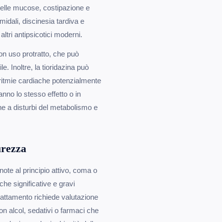
lle mucose, costipazione e
amidali, discinesia tardiva e
altri antipsicotici moderni.
con uso protratto, che può
. Inoltre, la tioridazina può
 aritmie cardiache potenzialmente
anno lo stesso effetto o in
nche a disturbi del metabolismo e
urezza
 note al principio attivo, coma o
he significative e gravi
llattamento richiede valutazione
on alcol, sedativi o farmaci che