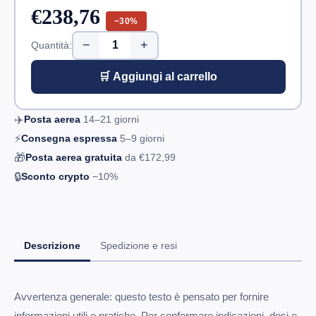
€238,76
−30%
−
+
Quantità:
🛒 Aggiungi al carrello
✈️
Posta aerea
14–21
giorni
⚡
Consegna espressa
5–9
giorni
🎁
Posta aerea gratuita
da
€172,99
🔒
Sconto crypto
−10%
Descrizione
Spedizione e resi
Avvertenza generale: questo testo è pensato per fornire
informazioni utili e pratiche. Per confermare indicazioni, dosi e