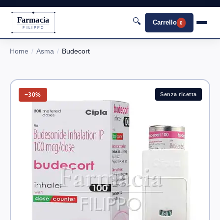
Farmacia
🔍
Carrello
0
FILIPPO
Home
Asma
Budecort
−30%
Senza ricetta