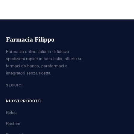
Farmacia Filippo
Farmacia online italiana di fiducia:
spedizioni rapide in tutta Italia, offerte su
farmaci da banco, parafarmaci e
integratori senza ricetta
SEGUICI
NUOVI PRODOTTI
Beloc
Bactrim