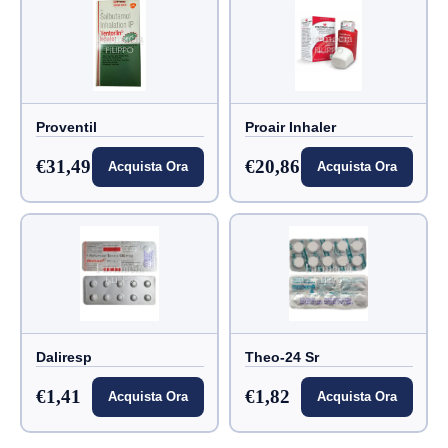
Proventil
Proair Inhaler
€31,49
€20,86
Acquista Ora
Acquista Ora
Daliresp
Theo-24 Sr
€1,41
€1,82
Acquista Ora
Acquista Ora