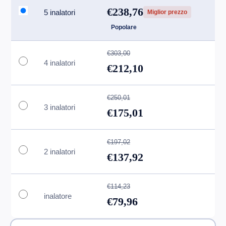
€238,76
5 inalatori
Miglior prezzo
Popolare
€303,00
4 inalatori
€212,10
€250,01
3 inalatori
€175,01
€197,02
2 inalatori
€137,92
€114,23
inalatore
€79,96