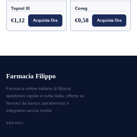
Toprol Xl
Coreg
€1,12
€0,58
Acquista Ora
Acquista Ora
Farmacia Filippo
Farmacia online italiana di fiducia:
spedizioni rapide in tutta Italia, offerte su
farmaci da banco, parafarmaci e
integratori senza ricetta
SEGUICI