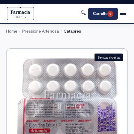
Farmacia
🔍
Carrello
0
FILIPPO
Home
Pressione Arteriosa
Catapres
Senza ricetta