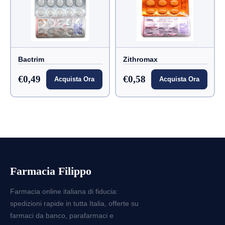
Bactrim
Zithromax
€0,49
€0,58
Acquista Ora
Acquista Ora
Farmacia Filippo
Farmacia online italiana di fiducia:
spedizioni rapide in tutta Italia, offerte su
farmaci da banco, parafarmaci e