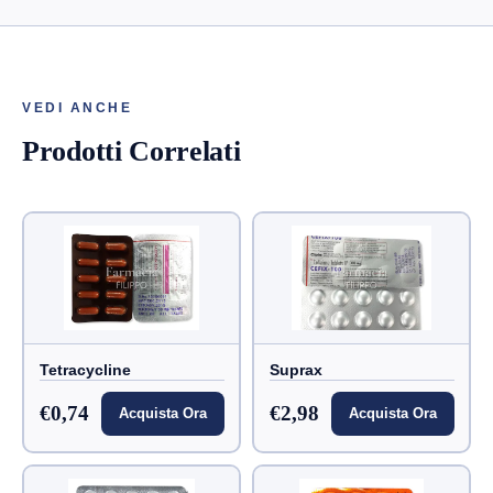
VEDI ANCHE
Prodotti Correlati
Tetracycline
Suprax
€0,74
€2,98
Acquista Ora
Acquista Ora