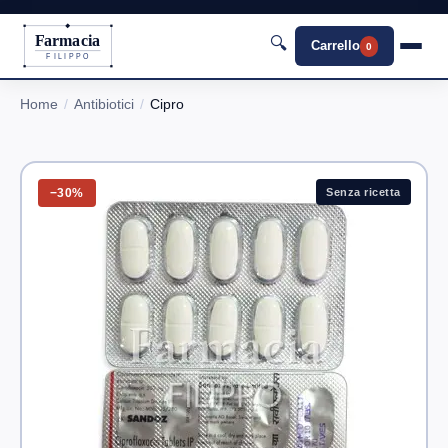
Farmacia
🔍
Carrello
0
FILIPPO
Home
Antibiotici
Cipro
−30%
Senza ricetta