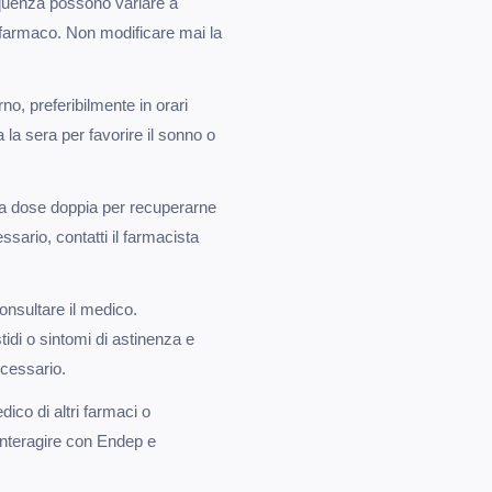
requenza possono variare a
l farmaco. Non modificare mai la
o, preferibilmente in orari
la sera per favorire il sonno o
na dose doppia per recuperarne
sario, contatti il farmacista
nsultare il medico.
di o sintomi di astinenza e
ecessario.
ico di altri farmaci o
interagire con Endep e