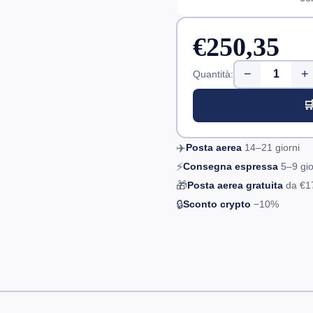
€250,35
−
+
Quantità:

✈️
Posta aerea
14–21
giorni
⚡
Consegna espressa
5–9
gio
🎁
Posta aerea gratuita
da
€1
🔒
Sconto crypto
−10%