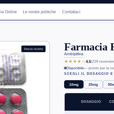
ia Online
Le nostre politiche
Contattaci
Farmacia 
Senza ricetta
Amitriptilina
★★★★☆
4.5
(229
recensio
Disponibile
— pronto per la c
SCEGLI IL DOSAGGIO E
10mg
25mg
50
DOSAGGIO
CO