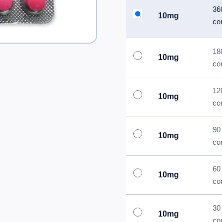
36
10mg
co
18
10mg
co
12
10mg
co
90
10mg
co
60
10mg
co
30
10mg
co