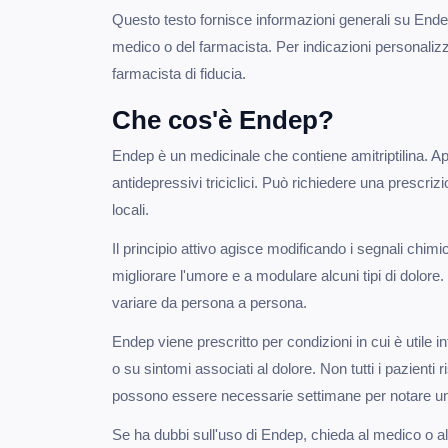
Questo testo fornisce informazioni generali su Endep
medico o del farmacista. Per indicazioni personalizza
farmacista di fiducia.
Che cos'è Endep?
Endep è un medicinale che contiene amitriptilina. Ap
antidepressivi triciclici. Può richiedere una prescr
locali.
Il principio attivo agisce modificando i segnali chimi
migliorare l'umore e a modulare alcuni tipi di dolore
variare da persona a persona.
Endep viene prescritto per condizioni in cui è utile i
o su sintomi associati al dolore. Non tutti i pazient
possono essere necessarie settimane per notare u
Se ha dubbi sull'uso di Endep, chieda al medico o a