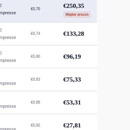
€250,35
0
€0,70
mpresse
Miglior prezzo
0
€133,28
€0,74
mpresse
0
€96,19
€0,80
mpresse
€75,33
€0,83
mpresse
€53,31
€0,88
mpresse
€27,81
€0,92
mpresse