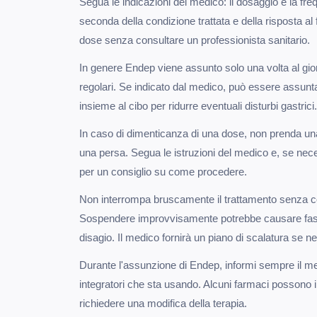
Segua le indicazioni del medico: il dosaggio e la f
seconda della condizione trattata e della risposta a
dose senza consultare un professionista sanitario.
In genere Endep viene assunto solo una volta al giorn
regolari. Se indicato dal medico, può essere assunta 
insieme al cibo per ridurre eventuali disturbi gastrici.
In caso di dimenticanza di una dose, non prenda u
una persa. Segua le istruzioni del medico e, se neces
per un consiglio su come procedere.
Non interrompa bruscamente il trattamento senza co
Sospendere improvvisamente potrebbe causare fasti
disagio. Il medico fornirà un piano di scalatura se n
Durante l'assunzione di Endep, informi sempre il med
integratori che sta usando. Alcuni farmaci possono 
richiedere una modifica della terapia.