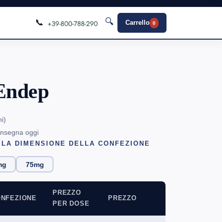
🔍
📞
Carrello
0
Endep
ni
)
onsegna oggi
 LA DIMENSIONE DELLA CONFEZIONE
mg
75mg
PREZZO
NFEZIONE
PREZZO
PER DOSE