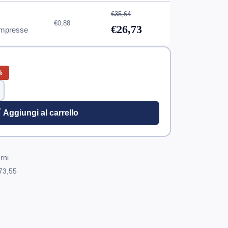
€35,64
€0,88
€26,73
mpresse
%
 Aggiungi al carrello
rni
73,55