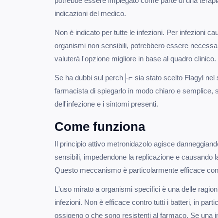
potrebbe essere impiegato come parte di una terap
indicazioni del medico.
Non è indicato per tutte le infezioni. Per infezioni ca
organismi non sensibili, potrebbero essere necessari
valuterà l'opzione migliore in base al quadro clinico.
Se ha dubbi sul perch├⌐ sia stato scelto Flagyl nel
farmacista di spiegarlo in modo chiaro e semplice, 
dell'infezione e i sintomi presenti.
Come funziona
Il principio attivo metronidazolo agisce danneggian
sensibili, impedendone la replicazione e causando la 
Questo meccanismo è particolarmente efficace contr
L'uso mirato a organismi specifici è una delle ragioni
infezioni. Non è efficace contro tutti i batteri, in par
ossigeno o che sono resistenti al farmaco. Se una i