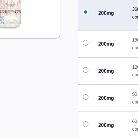
36
200mg
co
18
200mg
co
12
200mg
co
90
200mg
co
60
200mg
co