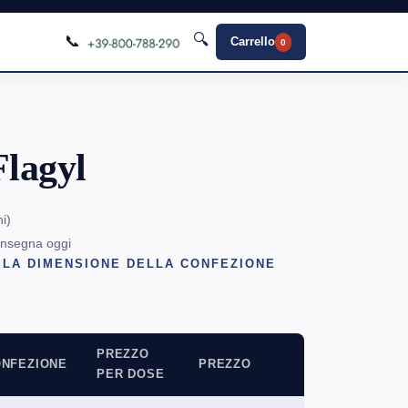
🔍
📞
Carrello
0
lagyl
ni
)
onsegna oggi
 LA DIMENSIONE DELLA CONFEZIONE
PREZZO
NFEZIONE
PREZZO
PER DOSE