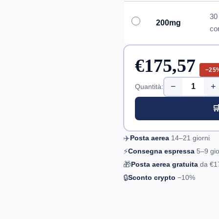
30
200mg
co
€175,57
−25
−
+
Quantità:

✈️
Posta aerea
14–21
giorni
⚡
Consegna espressa
5–9
gio
🎁
Posta aerea gratuita
da
€1
🔒
Sconto crypto
−10%