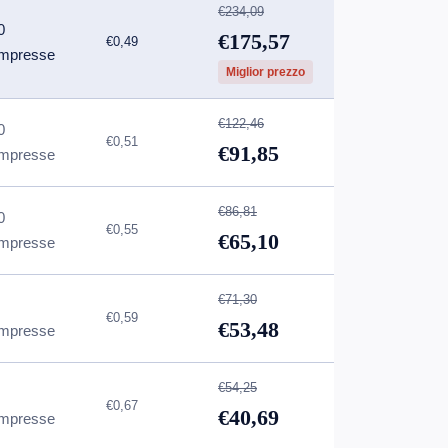
€234,09
0
€175,57
€0,49
mpresse
Miglior prezzo
€122,46
0
€0,51
€91,85
mpresse
€86,81
0
€0,55
€65,10
mpresse
€71,30
€0,59
€53,48
mpresse
€54,25
€0,67
€40,69
mpresse