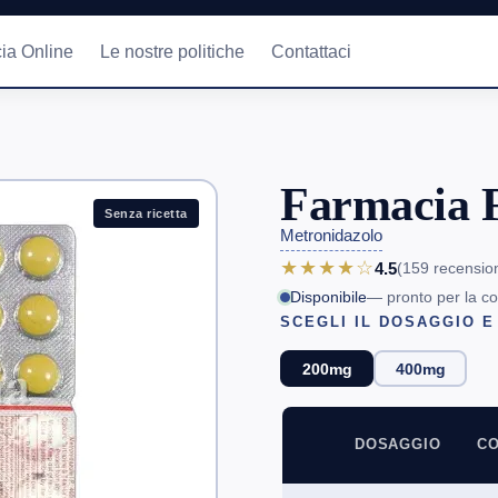
ia Online
Le nostre politiche
Contattaci
Farmacia F
Senza ricetta
Metronidazolo
★★★★☆
4.5
(159
recensio
Disponibile
— pronto per la c
SCEGLI IL DOSAGGIO E
200mg
400mg
DOSAGGIO
CO