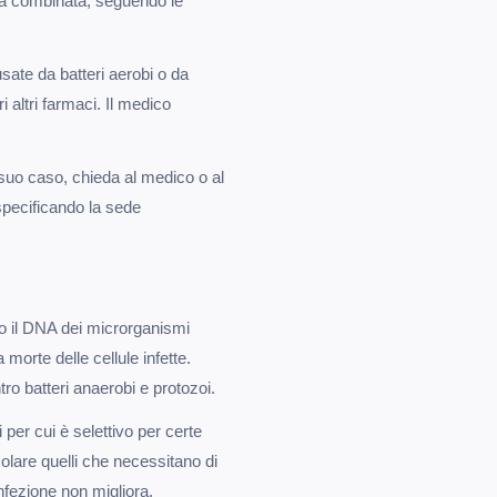
ia combinata, seguendo le
usate da batteri aerobi o da
 altri farmaci. Il medico
 suo caso, chieda al medico o al
specificando la sede
do il DNA dei microrganismi
morte delle cellule infette.
o batteri anaerobi e protozoi.
 per cui è selettivo per certe
ticolare quelli che necessitano di
nfezione non migliora,