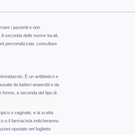
mare i pazienti e non
. A seconda delle norme locali,
oni personalizzate, consultare
etronidazolo. È un antibiotico e
causate da batteri anaerobi e da
e forme, a seconda del tipo di
opico o vaginale, e la scelta
co o il farmacista indicheranno
ioni riportate nel foglietto