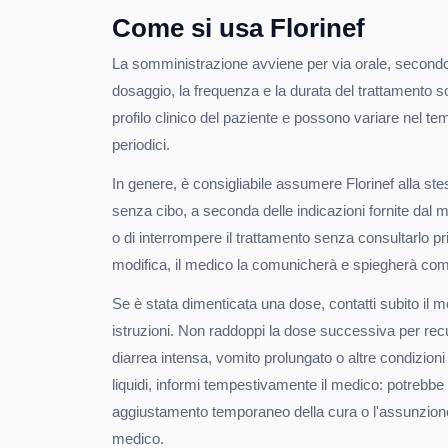
Come si usa Florinef
La somministrazione avviene per via orale, secondo l
dosaggio, la frequenza e la durata del trattamento s
profilo clinico del paziente e possono variare nel tem
periodici.
In genere, è consigliabile assumere Florinef alla ste
senza cibo, a seconda delle indicazioni fornite dal 
o di interrompere il trattamento senza consultarlo p
modifica, il medico la comunicherà e spiegherà come
Se è stata dimenticata una dose, contatti subito il me
istruzioni. Non raddoppi la dose successiva per rec
diarrea intensa, vomito prolungato o altre condizion
liquidi, informi tempestivamente il medico: potrebb
aggiustamento temporaneo della cura o l'assunzione d
medico.