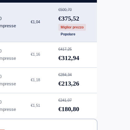
€500,70
€375,52
0
€1,04
mpresse
Miglior prezzo
Popolare
€417,25
0
€1,16
€312,94
mpresse
€284,34
0
€1,18
€213,26
mpresse
€241,07
0
€1,51
€180,80
mpresse