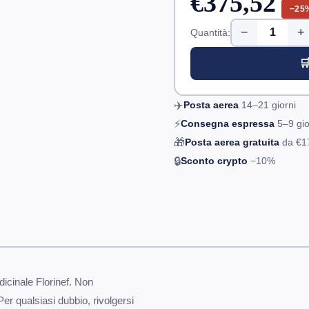
€375,52
−25
−
+
Quantità:

✈️
Posta aerea
14–21
giorni
⚡
Consegna espressa
5–9
gio
🎁
Posta aerea gratuita
da
€1
🔒
Sconto crypto
−10%
icinale Florinef. Non
Per qualsiasi dubbio, rivolgersi