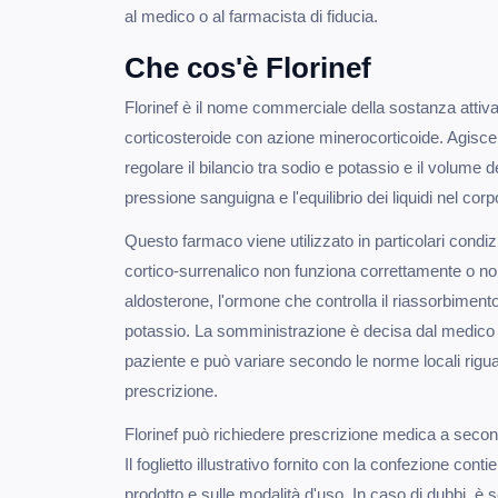
al medico o al farmacista di fiducia.
Che cos'è Florinef
Florinef è il nome commerciale della sostanza attiva
corticosteroide con azione minerocorticoide. Agisce
regolare il bilancio tra sodio e potassio e il volume 
pressione sanguigna e l'equilibrio dei liquidi nel corp
Questo farmaco viene utilizzato in particolari condiz
cortico-surrenalico non funziona correttamente o 
aldosterone, l'ormone che controlla il riassorbimento
potassio. La somministrazione è decisa dal medico in
paziente e può variare secondo le norme locali rigua
prescrizione.
Florinef può richiedere prescrizione medica a second
Il foglietto illustrativo fornito con la confezione cont
prodotto e sulle modalità d'uso. In caso di dubbi, è s