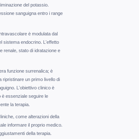
eliminazione del potassio.
ressione sanguigna entro i range
intravascolare è modulata dal
el sistema endocrino. L'effetto
e renale, stato di idratazione e
tera funzione surrenalica; è
ripristinare un primo livello di
uigno. L'obiettivo clinico è
o è essenziale seguire le
nte la terapia.
liniche, come alterazioni della
ale informare il proprio medico.
ggiustamenti della terapia.