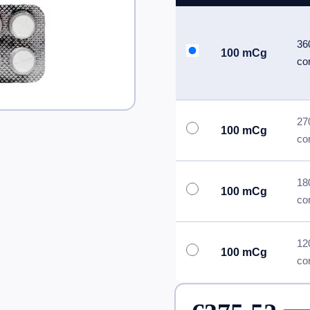
36
100 mCg
co
27
100 mCg
co
18
100 mCg
co
12
100 mCg
co