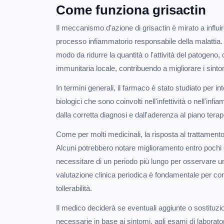
Come funziona grisactin
Il meccanismo d'azione di grisactin è mirato a influi
processo infiammatorio responsabile della malattia. Il
modo da ridurre la quantità o l'attività del patogeno
immunitaria locale, contribuendo a migliorare i sintom
In termini generali, il farmaco è stato studiato per in
biologici che sono coinvolti nell'infettività o nell'in
dalla corretta diagnosi e dall'aderenza al piano tera
Come per molti medicinali, la risposta al trattamento 
Alcuni potrebbero notare miglioramento entro pochi gi
necessitare di un periodo più lungo per osservare u
valutazione clinica periodica è fondamentale per conf
tollerabilità.
Il medico deciderà se eventuali aggiunte o sostituzio
necessarie in base ai sintomi, agli esami di laborator