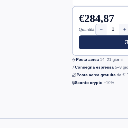
€284,87
−
+
Quantità:

✈️
Posta aerea
14–21
giorni
⚡
Consegna espressa
5–9
gio
🎁
Posta aerea gratuita
da
€1
🔒
Sconto crypto
−10%