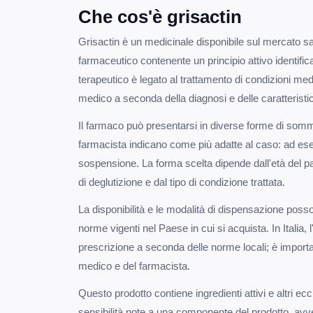
Che cos'è grisactin
Grisactin è un medicinale disponibile sul mercato s
farmaceutico contenente un principio attivo identific
terapeutico è legato al trattamento di condizioni med
medico a seconda della diagnosi e delle caratteristi
Il farmaco può presentarsi in diverse forme di sommi
farmacista indicano come più adatte al caso: ad 
sospensione. La forma scelta dipende dall'età del paz
di deglutizione e dal tipo di condizione trattata.
La disponibilità e le modalità di dispensazione poss
norme vigenti nel Paese in cui si acquista. In Italia, 
prescrizione a seconda delle norme locali; è importan
medico e del farmacista.
Questo prodotto contiene ingredienti attivi e altri ecci
sensibilità note a una componente del prodotto, avv