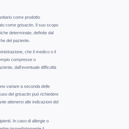
anitario come prodotto
ato come grisactin. Il suo scopo
iche determinate, definite dal
che del paziente.
nistrazione, che il medico o il
esempio compresse o
iente, dall'eventuale difficoltà
ono variare a seconda delle
l'uso del grisactin può richiedere
te attenersi alle indicazioni del
pienti. In caso di allergie o
ertire immediatamente il