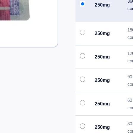
36
250mg
co
18
250mg
co
12
250mg
co
90
250mg
co
60
250mg
co
30
250mg
co