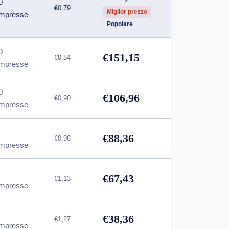
0
€0,79
Miglior prezzo
mpresse
Popolare
0
€151,15
€0,84
mpresse
0
€106,96
€0,90
mpresse
€88,36
€0,98
mpresse
€67,43
€1,13
mpresse
€38,36
€1,27
mpresse