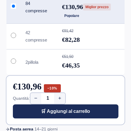
84
€130,96
Miglior prezzo
compresse
Popolare
€91,42
42
€82,28
compresse
€51,50
2pillola
€46,35
€130,96
−10%
−
+
Quantità:
🛒 Aggiungi al carrello
✈️
Posta aerea
14–21
giorni