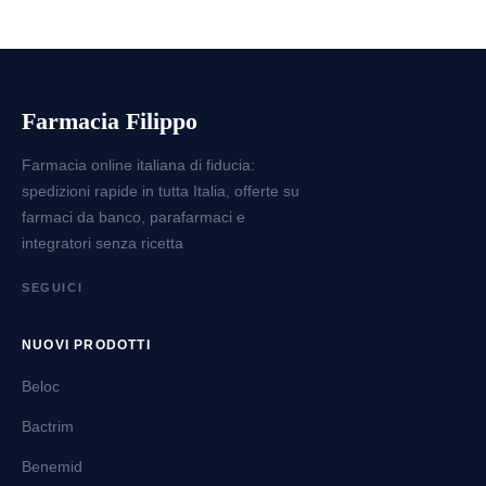
Farmacia Filippo
Farmacia online italiana di fiducia:
spedizioni rapide in tutta Italia, offerte su
farmaci da banco, parafarmaci e
integratori senza ricetta
SEGUICI
NUOVI PRODOTTI
Beloc
Bactrim
Benemid