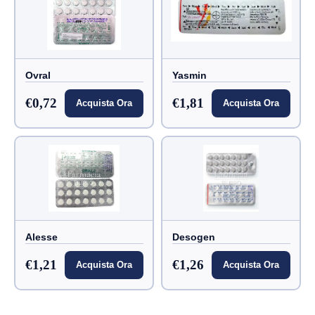
Ovral
Yasmin
€0,72
€1,81
Acquista Ora
Acquista Ora
Alesse
Desogen
€1,21
€1,26
Acquista Ora
Acquista Ora