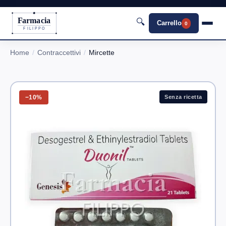
Farmacia
🔍
Carrello
0
FILIPPO
Home
Contraccettivi
Mircette
−10%
Senza ricetta