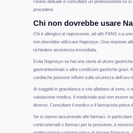
l'orario abituale e consultare un professionista se 
procedere.
Chi non dovrebbe usare N
Chi è allergico al naprossene, ad altri FANS o a un
non dovrebbe utilizzare Naprosyn. Una reazione all
richiedere assistenza immediata.
Evita Naprosyn se hai una storia di ulcere gastric
gastrointestinale o altre condizioni gastriche gravi. 
cardiache possono influire sulla sicurezza dell'uso
Ai soggetti in gravidanza o che allattano al seno, o
valutazione medica. Il medicinale può non essere ad
diverse. Consultare il medico o il farmacista prima
Se si stanno assumendo altri farmaci, in particolare 
corticosteroidi o farmaci per la pressione, è essenz
professionista sanitario prima di iniziare Naprosyn.