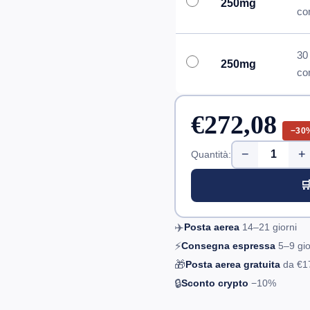
250mg
co
30
250mg
co
€272,08
−30
−
+
Quantità:

✈️
Posta aerea
14–21
giorni
⚡
Consegna espressa
5–9
gio
🎁
Posta aerea gratuita
da
€1
🔒
Sconto crypto
−10%