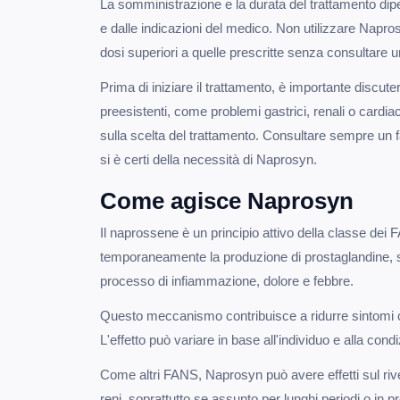
La somministrazione e la durata del trattamento dip
e dalle indicazioni del medico. Non utilizzare Napros
dosi superiori a quelle prescritte senza consultare u
Prima di iniziare il trattamento, è importante discute
preesistenti, come problemi gastrici, renali o cardia
sulla scelta del trattamento. Consultare sempre un
si è certi della necessità di Naprosyn.
Come agisce Naprosyn
Il naprossene è un principio attivo della classe de
temporaneamente la produzione di prostaglandine, s
processo di infiammazione, dolore e febbre.
Questo meccanismo contribuisce a ridurre sintomi co
L'effetto può variare in base all'individuo e alla condi
Come altri FANS, Naprosyn può avere effetti sul riv
reni, soprattutto se assunto per lunghi periodi o in 