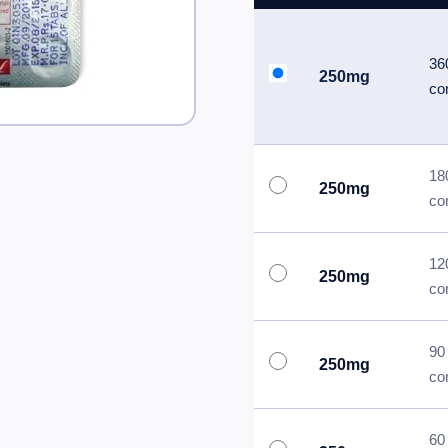
36
250mg
co
18
250mg
co
12
250mg
co
90
250mg
co
60