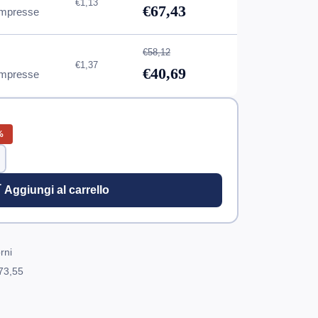
€1,13
€67,43
mpresse
€58,12
€1,37
€40,69
mpresse
%
 Aggiungi al carrello
rni
73,55