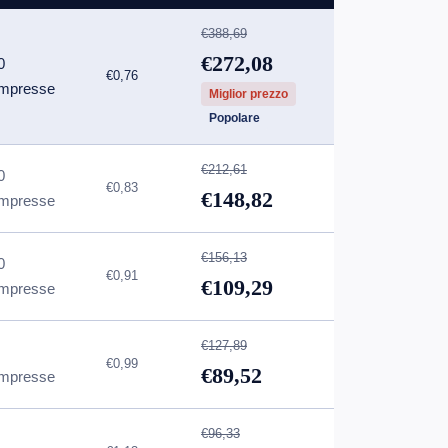
€388,69
€272,08
0
€0,76
mpresse
Miglior prezzo
Popolare
€212,61
0
€0,83
€148,82
mpresse
€156,13
0
€0,91
€109,29
mpresse
€127,89
€0,99
€89,52
mpresse
€96,33