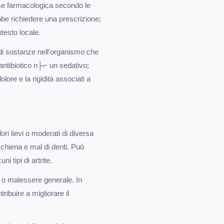
se farmacologica secondo le
bbe richiedere una prescrizione;
ntesto locale.
di sostanze nell'organismo che
antibiotico n├⌐ un sedativo;
lore e la rigidità associati a
ori lievi o moderati di diversa
schiena e mal di denti. Può
i tipi di artrite.
e o malessere generale. In
tribuire a migliorare il