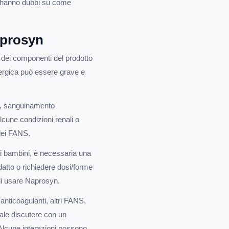
si hanno dubbi su come
aprosyn
o dei componenti del prodotto
ergica può essere grave e
he, sanguinamento
Alcune condizioni renali o
 dei FANS.
 ai bambini, è necessaria una
atto o richiedere dosi/forme
 di usare Naprosyn.
anticoagulanti, altri FANS,
iale discutere con un
 Alcune interazioni possono