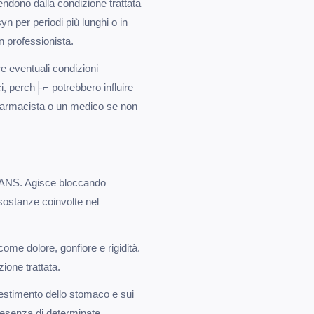
endono dalla condizione trattata
yn per periodi più lunghi o in
n professionista.
re eventuali condizioni
ci, perch├⌐ potrebbero influire
 farmacista o un medico se non
i FANS. Agisce bloccando
ostanze coinvolte nel
me dolore, gonfiore e rigidità.
zione trattata.
estimento dello stomaco e sui
presenza di determinate