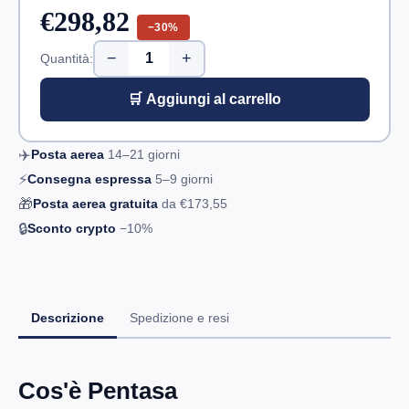
€298,82
−30%
−
+
Quantità:
🛒 Aggiungi al carrello
✈️
Posta aerea
14–21
giorni
⚡
Consegna espressa
5–9
giorni
🎁
Posta aerea gratuita
da
€173,55
🔒
Sconto crypto
−10%
Descrizione
Spedizione e resi
Cos'è Pentasa