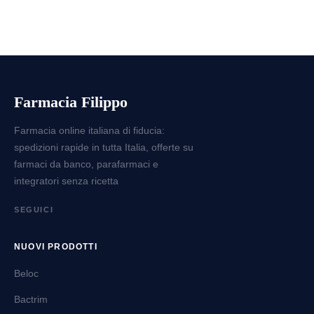
Farmacia Filippo
Farmacia online italiana di fiducia:
spedizioni rapide in tutta Italia, offerte su
farmaci da banco, parafarmaci e
integratori senza ricetta
SEGUICI
NUOVI PRODOTTI
Beloc
Bactrim