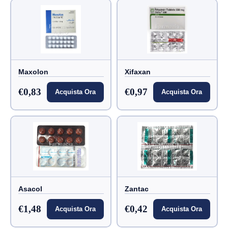
Maxolon
Xifaxan
€0,83
€0,97
Acquista Ora
Acquista Ora
Asacol
Zantac
€1,48
€0,42
Acquista Ora
Acquista Ora