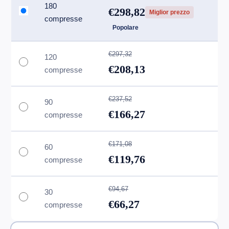
180
€298,82
Miglior prezzo
compresse
Popolare
€297,32
120
€208,13
compresse
€237,52
90
€166,27
compresse
€171,08
60
€119,76
compresse
€94,67
30
€66,27
compresse