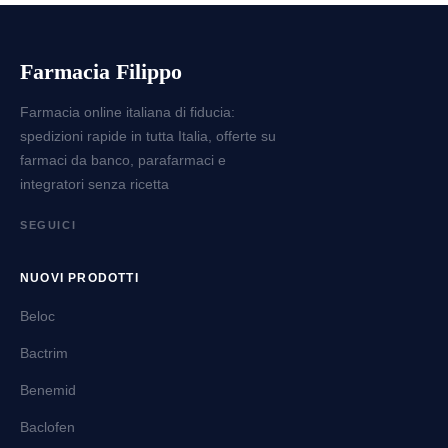
Farmacia Filippo
Farmacia online italiana di fiducia:
spedizioni rapide in tutta Italia, offerte su
farmaci da banco, parafarmaci e
integratori senza ricetta
SEGUICI
NUOVI PRODOTTI
Beloc
Bactrim
Benemid
Baclofen