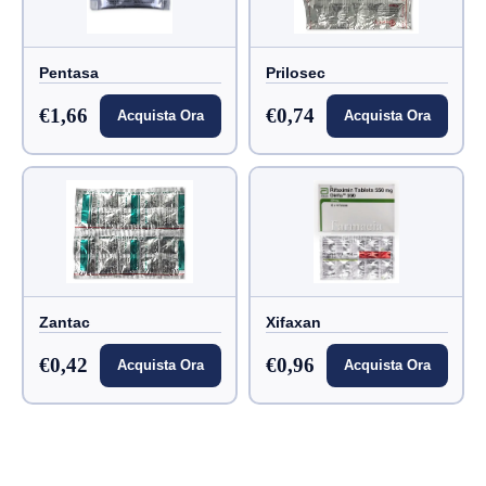
Pentasa
Prilosec
€1,66
€0,74
Acquista Ora
Acquista Ora
Zantac
Xifaxan
€0,42
€0,96
Acquista Ora
Acquista Ora