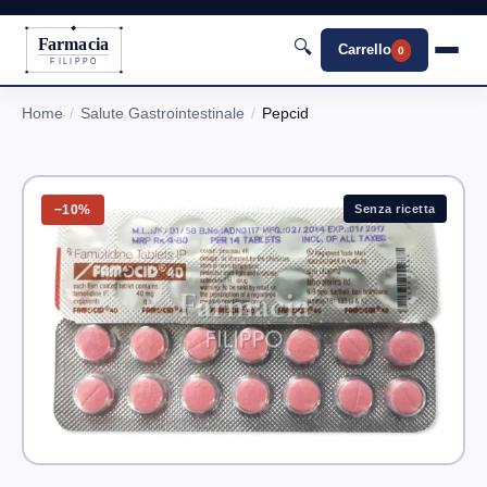
Farmacia
🔍
Carrello
0
FILIPPO
Home
Salute Gastrointestinale
Pepcid
−10%
Senza ricetta