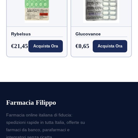
Rybelsus
Glucovance
€21,45
€0,65
Acquista Ora
Acquista Ora
Farmacia Filippo
Farmacia online italiana di fiducia:
spedizioni rapide in tutta Italia, offerte su
farmaci da banco, parafarmaci e
integratori senza ricetta