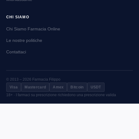
CHI SIAMO
Chi Siamo Farmacia Online
Le nostre politiche
Contattaci
© 2013 – 2026 Farmacia Filippo
Visa
Mastercard
Amex
Bitcoin
USDT
18+ · I farmaci su prescrizione richiedono una prescrizione valida