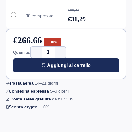
€44,71
30 compresse
€31,29
€266,66
−30%
−
+
Quantità:
🛒 Aggiungi al carrello
✈️
Posta aerea
14–21
giorni
⚡
Consegna espressa
5–9
giorni
🎁
Posta aerea gratuita
da
€173,05
🔒
Sconto crypto
−10%