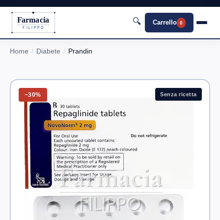
Farmacia
🔍
Carrello
0
FILIPPO
Home
Diabete
Prandin
−30%
Senza ricetta