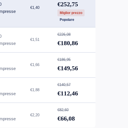
€252,75
0
€1,40
mpresse
Miglior prezzo
Popolare
€226,08
0
€1,51
€180,86
mpresse
€186,95
€1,66
€149,56
mpresse
€140,57
€1,88
€112,46
mpresse
€82,60
€2,20
€66,08
mpresse