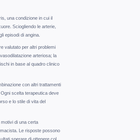
s, una condizione in cui il
uore. Sciogliendo le arterie,
li episodi di angina.
e valutato per altri problemi
vasodilatazione arteriosa; la
ischi in base al quadro clinico
binazione con altri trattamenti
o. Ogni scelta terapeutica deve
so e lo stile di vita del
 motivi di una certa
armacista. Le risposte possono
ultati sperare di ottenere col