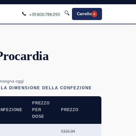
🔍
📞
Carrello
0
Procardia
onsegna oggi
 LA DIMENSIONE DELLA CONFEZIONE
PREZZO
NFEZIONE
PER
PREZZO
DOSE
€315,94