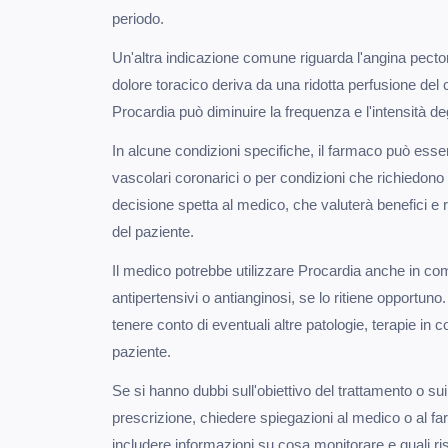
periodo.
Un'altra indicazione comune riguarda l'angina pectori
dolore toracico deriva da una ridotta perfusione del c
Procardia può diminuire la frequenza e l'intensità deg
In alcune condizioni specifiche, il farmaco può esser
vascolari coronarici o per condizioni che richiedono 
decisione spetta al medico, che valuterà benefici e r
del paziente.
Il medico potrebbe utilizzare Procardia anche in com
antipertensivi o antianginosi, se lo ritiene opportun
tenere conto di eventuali altre patologie, terapie in cor
paziente.
Se si hanno dubbi sull'obiettivo del trattamento o sui
prescrizione, chiedere spiegazioni al medico o al f
includere informazioni su cosa monitorare e quali ris