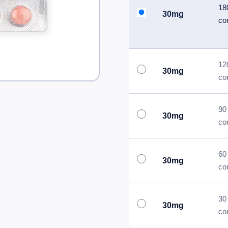
18
30mg
co
12
30mg
co
90
30mg
co
60
30mg
co
30
30mg
co