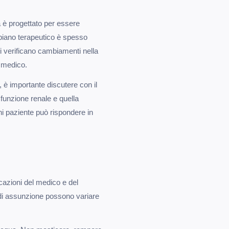
a è progettato per essere
piano terapeutico è spesso
si verificano cambiamenti nella
l medico.
a, è importante discutere con il
a funzione renale e quella
ni paziente può rispondere in
azioni del medico e del
a di assunzione possono variare