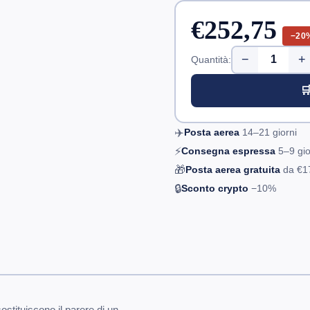
€252,75
−20
−
+
Quantità:

✈️
Posta aerea
14–21
giorni
⚡
Consegna espressa
5–9
gio
🎁
Posta aerea gratuita
da
€1
🔒
Sconto crypto
−10%
tituiscono il parere di un