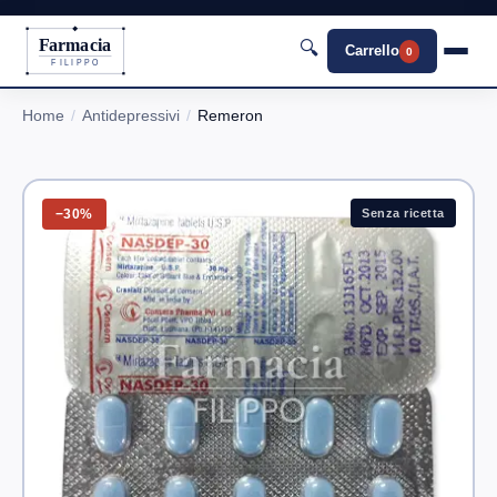
Farmacia
🔍
Carrello
0
FILIPPO
Home
Antidepressivi
Remeron
−30%
Senza ricetta