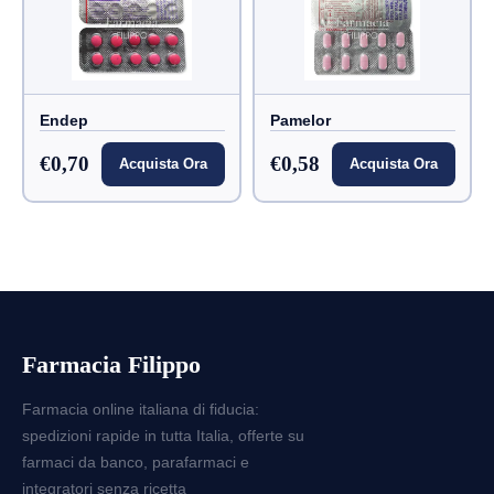
Endep
Pamelor
€0,70
€0,58
Acquista Ora
Acquista Ora
Farmacia Filippo
Farmacia online italiana di fiducia:
spedizioni rapide in tutta Italia, offerte su
farmaci da banco, parafarmaci e
integratori senza ricetta