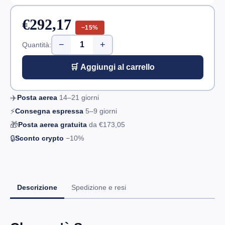
€292,17
−15%
−
+
Quantità:
🛒 Aggiungi al carrello
✈️
Posta aerea
14–21
giorni
⚡
Consegna espressa
5–9
giorni
🎁
Posta aerea gratuita
da
€173,05
🔒
Sconto crypto
−10%
Descrizione
Spedizione e resi