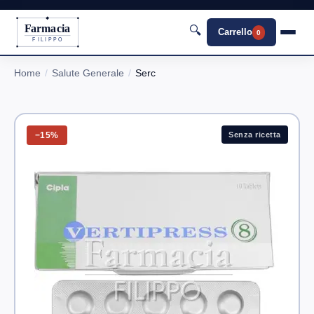
Farmacia
🔍
Carrello
0
FILIPPO
Home
Salute Generale
Serc
−15%
Senza ricetta