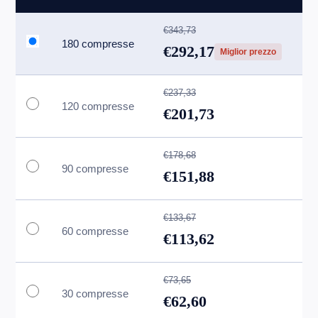
€343,73
180 compresse
€292,17
Miglior prezzo
€237,33
120 compresse
€201,73
€178,68
90 compresse
€151,88
€133,67
60 compresse
€113,62
€73,65
30 compresse
€62,60