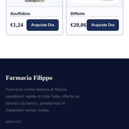
Azulfidine
Differin
€1,24
€20,06
Acquista Ora
Acquista Ora
Farmacia Filippo
Farmacia online italiana di fiducia:
spedizioni rapide in tutta Italia, offerte su
farmaci da banco, parafarmaci e
integratori senza ricetta
SEGUICI