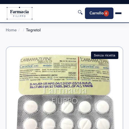
Farmacia
🔍
Carrello
0
FILIPPO
Home
Tegretol
Senza ricetta