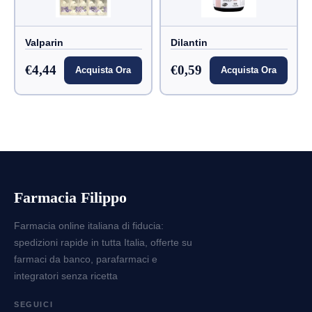
Valparin
Dilantin
€4,44
€0,59
Acquista Ora
Acquista Ora
Farmacia Filippo
Farmacia online italiana di fiducia:
spedizioni rapide in tutta Italia, offerte su
farmaci da banco, parafarmaci e
integratori senza ricetta
SEGUICI