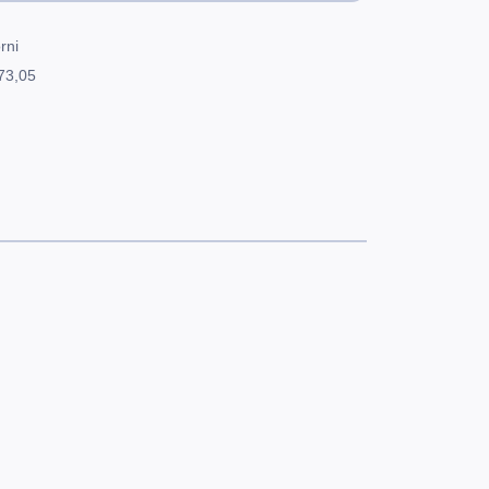
rni
73,05