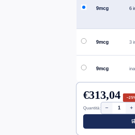
9mcg
6 i
9mcg
3 i
9mcg
ina
€313,04
−25
−
+
Quantità:
