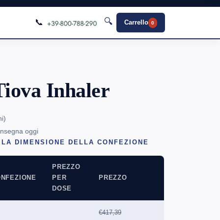
🔍
📞
Carrello
0
iova Inhaler
ni
)
onsegna oggi
 LA DIMENSIONE DELLA CONFEZIONE
PREZZO
NFEZIONE
PER
PREZZO
DOSE
€417,39