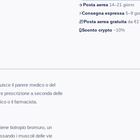
✈️
Posta aerea
14–21
giorni
⚡
Consegna espressa
5–9
gio
🎁
Posta aerea gratuita
da
€1
🔒
Sconto crypto
−10%
isce il parere medico o del
re prescrizione a seconda delle
ico o il farmacista.
iene tiotropio bromuro, un
assando i muscoli delle vie