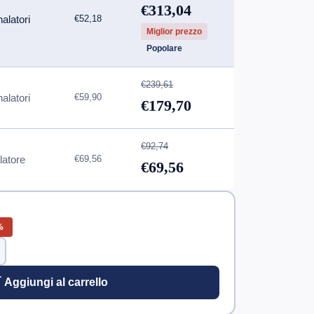
€313,04
nalatori
€52,18
Miglior prezzo
Popolare
€239,61
nalatori
€59,90
€179,70
€92,74
latore
€69,56
€69,56
%
 Aggiungi al carrello