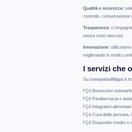
Qualità e sicurezza:
sele
controllo, conservazione e 
Trasparenza:
ci impegnia
senza costi nascosti.
Innovazione:
utilizziamo 
migliorando in modo contin
I servizi che 
Su osteopatiadifilippo.it 
ΓÇô Benessere osteoarticol
ΓÇô Parafarmacia e auto
ΓÇô Integratori alimentari 
ΓÇô Cura della persona,
ΓÇô Dispositivi medici e a