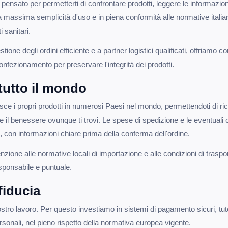
è pensato per permetterti di confrontare prodotti, leggere le informazio
la massima semplicità d'uso e in piena conformità alle normative itali
i sanitari.
ione degli ordini efficiente e a partner logistici qualificati, offriamo co
onfezionamento per preservare l'integrità dei prodotti.
tutto il mondo
edisce i propri prodotti in numerosi Paesi nel mondo, permettendoti di
e e il benessere ovunque ti trovi. Le spese di spedizione e le eventuali
con informazioni chiare prima della conferma dell'ordine.
nzione alle normative locali di importazione e alle condizioni di traspo
esponsabile e puntuale.
 fiducia
nostro lavoro. Per questo investiamo in sistemi di pagamento sicuri, tut
ersonali, nel pieno rispetto della normativa europea vigente.