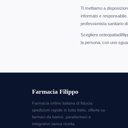
Ti mettiamo a disposizion
informato e responsabile.
professionista sanitario d
Scegliere osteopatiadifili
la persona, con uno sguard
Farmacia Filippo
Farmacia online italiana di fiducia:
spedizioni rapide in tutta Italia, offerte su
farmaci da banco, parafarmaci e
integratori senza ricetta