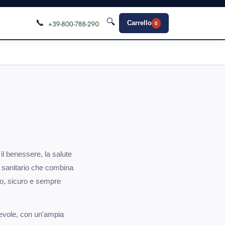
🔍
📞
Carrello
0
 il benessere, la salute
e sanitario che combina
do, sicuro e sempre
apevole, con un'ampia