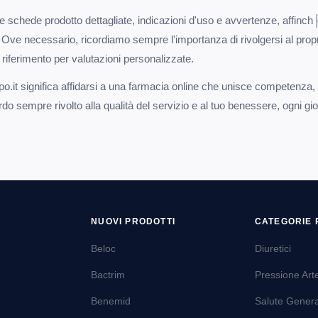
e schede prodotto dettagliate, indicazioni d'uso e avvertenze, affinch
 Ove necessario, ricordiamo sempre l'importanza di rivolgersi al prop
i riferimento per valutazioni personalizzate.
ppo.it significa affidarsi a una farmacia online che unisce competenza, 
o sempre rivolto alla qualità del servizio e al tuo benessere, ogni gio
NUOVI PRODOTTI
CATEGORIE 
Beloc
Diuretici
Bactrim
Pressione Art
Benemid
Salute Gener