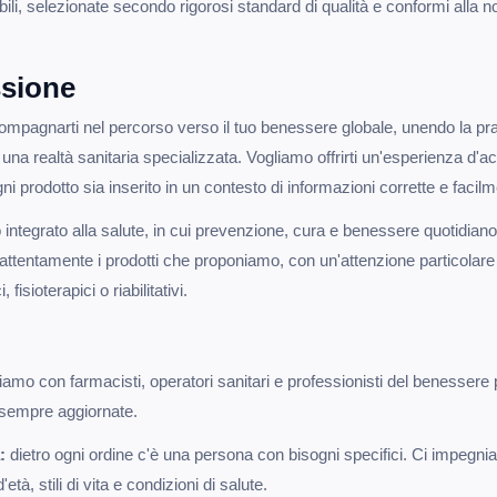
ili, selezionate secondo rigorosi standard di qualità e conformi alla no
ssione
mpagnarti nel percorso verso il tuo benessere globale, unendo la prat
una realtà sanitaria specializzata. Vogliamo offrirti un'esperienza d'a
gni prodotto sia inserito in un contesto di informazioni corrette e facil
ntegrato alla salute, in cui prevenzione, cura e benessere quotidiano 
ttentamente i prodotti che proponiamo, con un'attenzione particolare 
fisioterapici o riabilitativi.
iamo con farmacisti, operatori sanitari e professionisti del benessere 
i sempre aggiornate.
:
dietro ogni ordine c'è una persona con bisogni specifici. Ci impegnia
età, stili di vita e condizioni di salute.