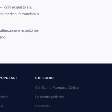
├⌐ ogni acquisto sia
rio medico, farmacista o
attenzione e rispetto per
rno.
POPOLARI
CHI SIAMO
Chi Siamo Farmacia Online
eriosa
Le nostre politiche
ale
Contattaci