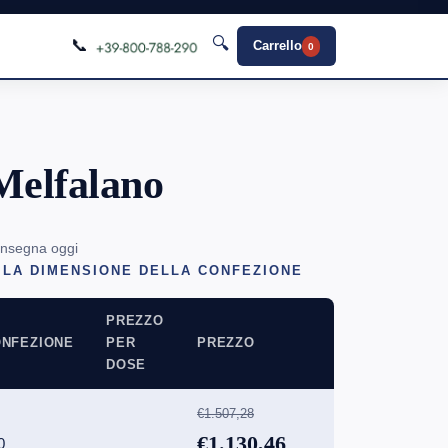
🔍
📞
Carrello
0
Melfalano
onsegna oggi
 LA DIMENSIONE DELLA CONFEZIONE
PREZZO
NFEZIONE
PER
PREZZO
DOSE
€1.507,28
€1.130,46
0