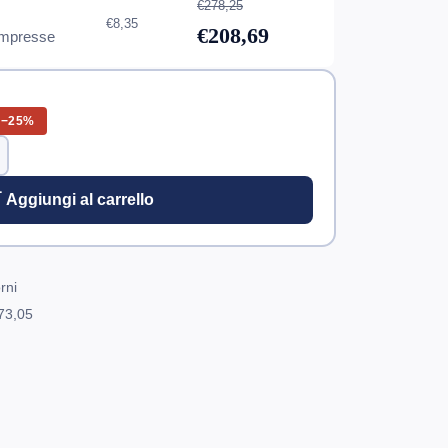
€278,25
€8,35
€208,69
mpresse
−25%
 Aggiungi al carrello
rni
73,05