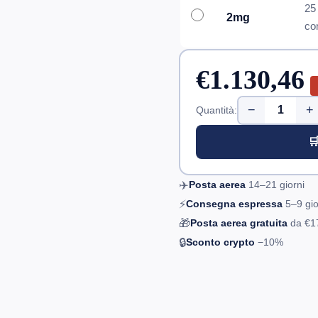
25
2mg
co
€1.130,46
−
+
Quantità:

✈️
Posta aerea
14–21
giorni
⚡
Consegna espressa
5–9
gio
🎁
Posta aerea gratuita
da
€1
🔒
Sconto crypto
−10%