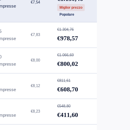
€7,54
mpresse
Miglior prezzo
Popolare
€1.304,76
5
€7,83
€978,57
mpresse
€1.066,69
0
€8,00
€800,02
mpresse
€811,61
€8,12
€608,70
mpresse
€548,80
€8,23
€411,60
mpresse