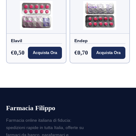
Elavil
Endep
€0,50
€0,70
Acquista Ora
Acquista Ora
Farmacia Filippo
Farmacia online italiana di fiducia:
spedizioni rapide in tutta Italia, offerte su
farmaci da banco, parafarmaci e