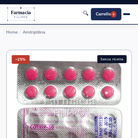
Farmacia
🔍
Carrello
0
FILIPPO
Home
Amitriptilina
−25%
Senza ricetta