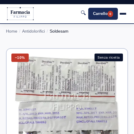
Farmacia
🔍
Carrello
0
FILIPPO
Home
Antidolorifici
Soldesam
−10%
Senza ricetta