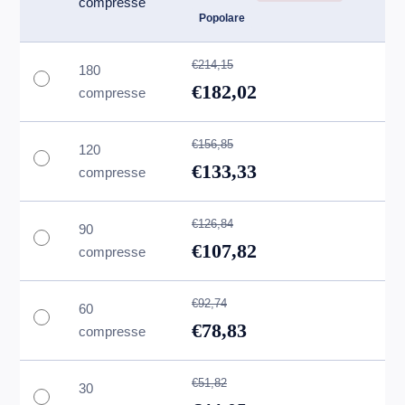
compresse
Popolare
€214,15
180
€182,02
compresse
€156,85
120
€133,33
compresse
€126,84
90
€107,82
compresse
€92,74
60
€78,83
compresse
€51,82
30