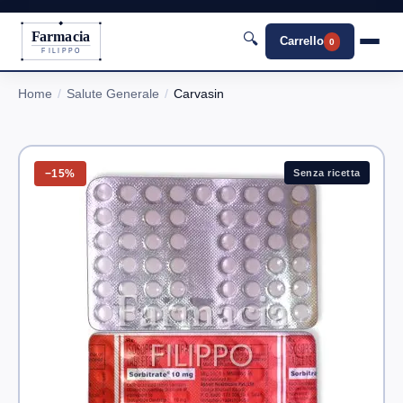
Farmacia
🔍
Carrello
0
FILIPPO
Home
Salute Generale
Carvasin
−15%
Senza ricetta