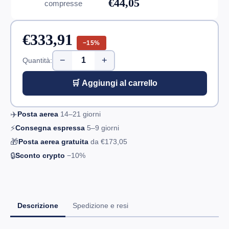
€44,05
compresse
€333,91
−15%
−
+
Quantità:
🛒 Aggiungi al carrello
✈️
Posta aerea
14–21
giorni
⚡
Consegna espressa
5–9
giorni
🎁
Posta aerea gratuita
da
€173,05
🔒
Sconto crypto
−10%
Descrizione
Spedizione e resi