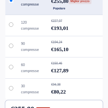
€255,80
Miglior prezzo
compresse
Popolare
€227,07
120
€193,01
compresse
€194,24
90
€165,10
compresse
€150,46
60
€127,89
compresse
€94,38
30
€80,22
compresse