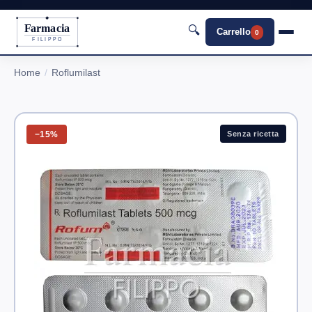
Farmacia
🔍
Carrello
0
FILIPPO
Home
Roflumilast
−15%
Senza ricetta