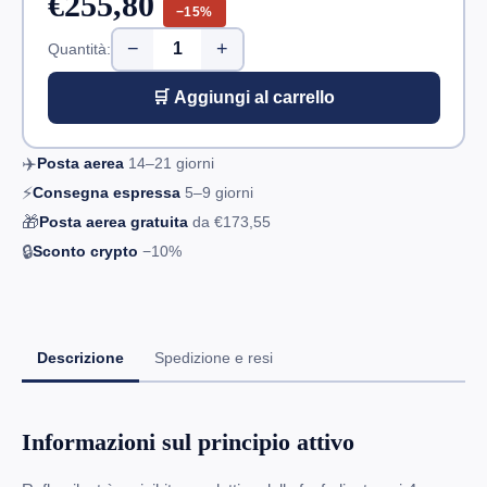
€255,80
−15%
−
+
Quantità:
🛒 Aggiungi al carrello
✈️
Posta aerea
14–21
giorni
⚡
Consegna espressa
5–9
giorni
🎁
Posta aerea gratuita
da
€173,55
🔒
Sconto crypto
−10%
Descrizione
Spedizione e resi
Informazioni sul principio attivo