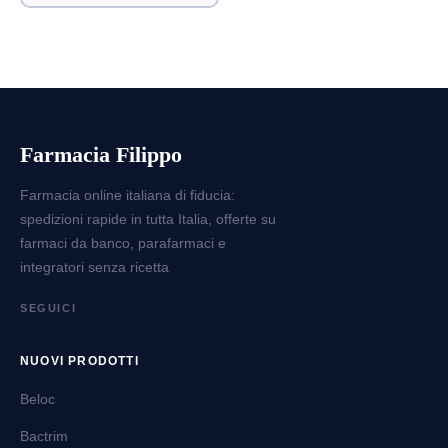
Farmacia Filippo
Farmacia online italiana di fiducia:
spedizioni rapide in tutta Italia, offerte su
farmaci da banco, parafarmaci e
integratori senza ricetta
SEGUICI
NUOVI PRODOTTI
Beloc
Bactrim