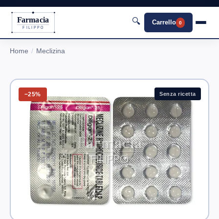
Farmacia
🔍
Carrello
0
FILIPPO
Home
Meclizina
−25%
Senza ricetta