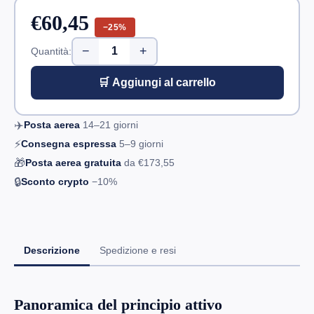
€60,45
−25%
−
+
Quantità:
🛒 Aggiungi al carrello
✈️
Posta aerea
14–21
giorni
⚡
Consegna espressa
5–9
giorni
🎁
Posta aerea gratuita
da
€173,55
🔒
Sconto crypto
−10%
Descrizione
Spedizione e resi
Panoramica del principio attivo