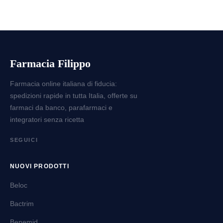
Farmacia Filippo
Farmacia online italiana di fiducia:
spedizioni rapide in tutta Italia, offerte su
farmaci da banco, parafarmaci e
integratori senza ricetta
SEGUICI
NUOVI PRODOTTI
Beloc
Bactrim
Benemid