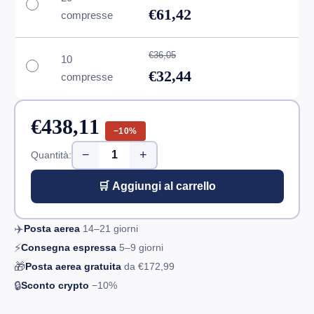
€61,42
compresse
€36,05
10
€32,44
compresse
€438,11
−10%
−
+
Quantità:
🛒 Aggiungi al carrello
✈️
Posta aerea
14–21
giorni
⚡
Consegna espressa
5–9
giorni
🎁
Posta aerea gratuita
da
€172,99
🔒
Sconto crypto
−10%