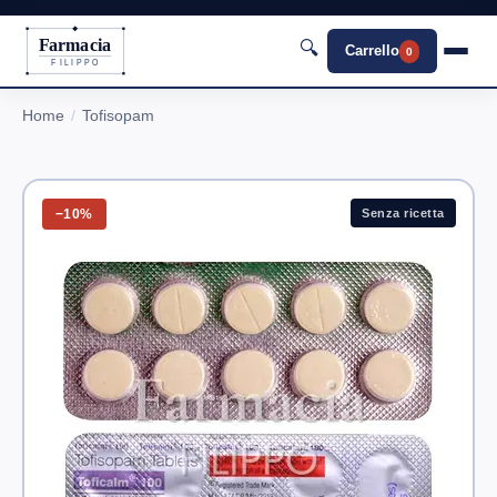
Farmacia
🔍
Carrello
0
FILIPPO
Home
Tofisopam
−10%
Senza ricetta