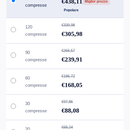
€438,11
Miglior prezzo
compresse
Popolare
€339,98
120
€305,98
compresse
€266,57
90
€239,91
compresse
€186,72
60
€168,05
compresse
€97,86
30
€88,08
compresse
€68,24
20