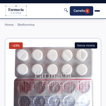
Farmacia
🔍
Carrello
0
FILIPPO
Home
Metformina
−15%
Senza ricetta