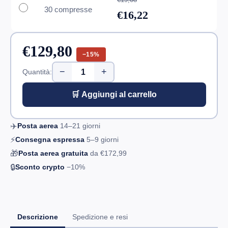
30 compresse
€16,22
€129,80
−15%
−
+
Quantità:
🛒 Aggiungi al carrello
✈️
Posta aerea
14–21
giorni
⚡
Consegna espressa
5–9
giorni
🎁
Posta aerea gratuita
da
€172,99
🔒
Sconto crypto
−10%
Descrizione
Spedizione e resi