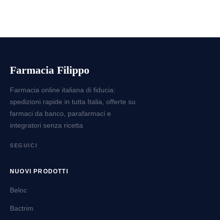
Farmacia Filippo
Farmacia online italiana di fiducia:
spedizioni rapide in tutta Italia, offerte su
farmaci da banco, parafarmaci e
integratori senza ricetta
SEGUICI
NUOVI PRODOTTI
Beloc
Bactrim