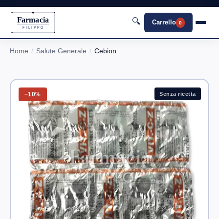
Farmacia
🔍
Carrello
0
FILIPPO
Home
Salute Generale
Cebion
−10%
Senza ricetta