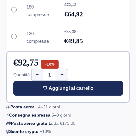
€72,13
180
€64,92
compresse
€55,38
120
€49,85
compresse
€92,75
−10%
−
+
Quantità:
🛒 Aggiungi al carrello
✈️
Posta aerea
14–21
giorni
⚡
Consegna espressa
5–9
giorni
🎁
Posta aerea gratuita
da
€173,05
🔒
Sconto crypto
−10%