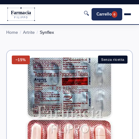
Farmacia
🔍
Carrello
0
FILIPPO
Home
Artrite
Synflex
−15%
Senza ricetta