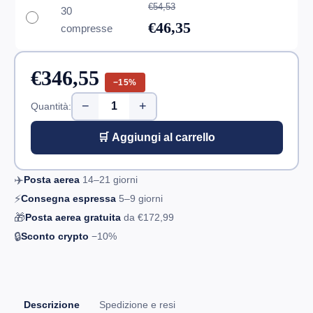
€54,53
30
€46,35
compresse
€346,55
−15%
−
+
Quantità:
🛒 Aggiungi al carrello
✈️
Posta aerea
14–21
giorni
⚡
Consegna espressa
5–9
giorni
🎁
Posta aerea gratuita
da
€172,99
🔒
Sconto crypto
−10%
Descrizione
Spedizione e resi