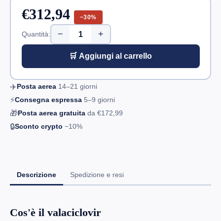
€312,94
−30%
−
+
Quantità:
🛒 Aggiungi al carrello
✈️
Posta aerea
14–21
giorni
⚡
Consegna espressa
5–9
giorni
🎁
Posta aerea gratuita
da
€172,99
🔒
Sconto crypto
−10%
Descrizione
Spedizione e resi
Cos'è il valaciclovir