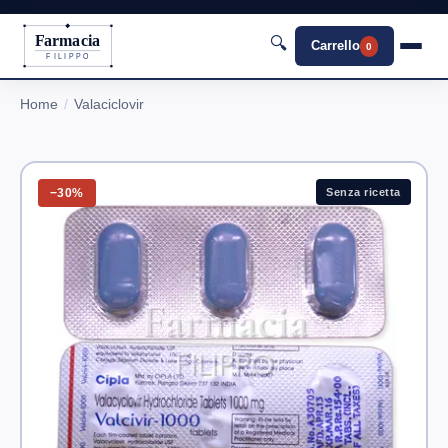
Farmacia
🔍
Carrello
0
FILIPPO
Home
Valaciclovir
−30%
Senza ricetta