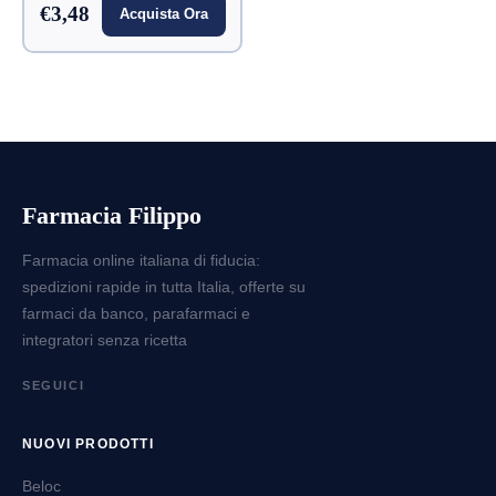
€3,48
Acquista Ora
Farmacia Filippo
Farmacia online italiana di fiducia:
spedizioni rapide in tutta Italia, offerte su
farmaci da banco, parafarmaci e
integratori senza ricetta
SEGUICI
NUOVI PRODOTTI
Beloc