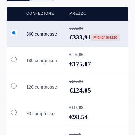
CONFEZIONE
PREZZO
€392,84
360 compresse
€333,91
Miglior prezzo
€205,96
180 compresse
€175,07
€145,94
120 compresse
€124,05
€115,93
90 compresse
€98,54
€84,56