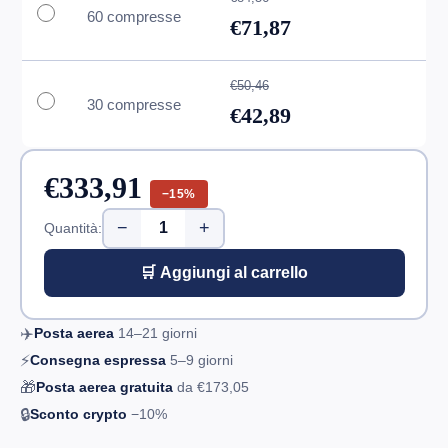
60 compresse
€71,87
€50,46
30 compresse
€42,89
€333,91
−15%
−
+
Quantità:
🛒 Aggiungi al carrello
✈️
Posta aerea
14–21
giorni
⚡
Consegna espressa
5–9
giorni
🎁
Posta aerea gratuita
da
€173,05
🔒
Sconto crypto
−10%