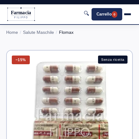
Farmacia
🔍
Carrello
0
FILIPPO
Home
Salute Maschile
Flomax
−15%
Senza ricetta