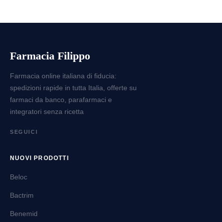
Farmacia Filippo
Farmacia online italiana di fiducia:
spedizioni rapide in tutta Italia, offerte su
farmaci da banco, parafarmaci e
integratori senza ricetta
SEGUICI
NUOVI PRODOTTI
Beloc
Bactrim
Benemid