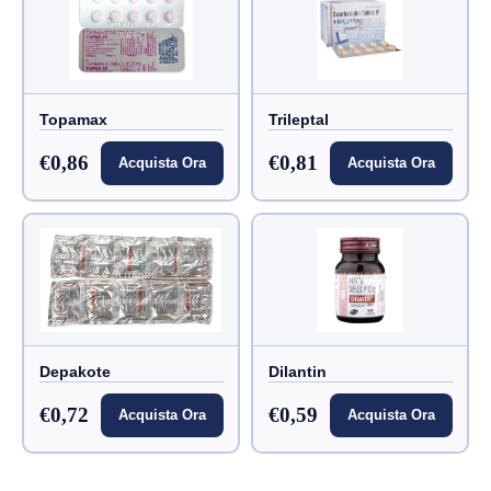
Topamax
Trileptal
€0,86
€0,81
Acquista Ora
Acquista Ora
Depakote
Dilantin
€0,72
€0,59
Acquista Ora
Acquista Ora