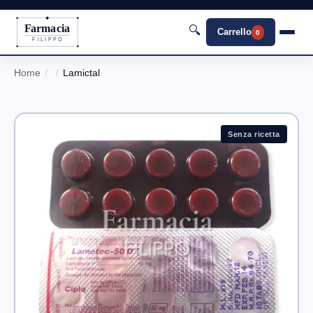
Farmacia
🔍
Carrello
0
FILIPPO
Home
Lamictal
Senza ricetta